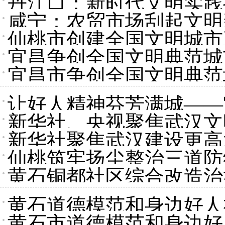
丹江口：新时代文明实践
咸宁：农贸市场刮起文明
仙桃市创建全国文明城市
宜昌争创全国文明典范城
宜昌市争创全国文明典范
让好人精神芬芳满城——
新华社、央视聚焦武汉文
调度侧记
新华社聚焦武汉建设更高
仙桃筑牢扬尘整治三道防
黄石铜都社区综合改造治
黄石道德模范和身边好人
黄石市道德模范和身边好