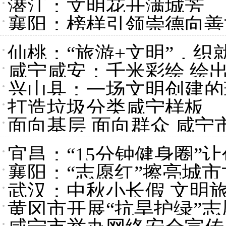
潜江：文明花开满城芳
襄阳：榜样引领崇德向善
仙桃：“旅游+文明”，织
咸宁咸安：千米彩绘 绘
兴山县：一场文明创建的
打造垃圾分类咸宁样板
面向基层 面向群众 咸
宜昌：“15分钟健身圈”
襄阳：“志愿红”擦亮城
武汉：中秋小长假 文明
黄冈市开展“抗旱护绿”