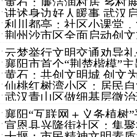
黄石：廉洁润村居 乡村
讲述身边好人暖事 武汉
利川都亭：社区小课堂，
荆州沙市区全面启动创文
云梦举行文明交通劝导礼
襄阳市首个“荆楚楷模”
黄石：共创文明城 创文
仙桃红树湾小区：居民自
武汉青山区做细基层微治
襄阳“互联网＋义务植树
宣恩县兴隆街社区：集聚
十堰：市民精神文明素质