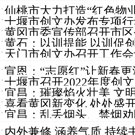
举
仙桃市大力打造“红色物
十堰市创文办发布专项行
黄冈市委宣传部召开市区
黄石：以训提能 以训促
天门市创文办召开工作会议
务落实落细
宣恩：“志愿红”让新春更
十堰市召开2022年度创
宜昌：璀璨焰火壮美 文
喜看黄冈新变化 处处盛
宜昌：乱丢烟头、禁烟劝
内外兼修 涵养气质 持续