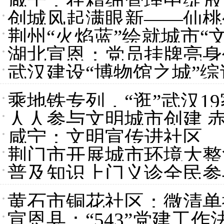
咸宁：在精细管理中绽放
创城风起满眼新——仙桃
荆州“火焰蓝”绘就城市“
湖北宣恩：党员挂牌亮身
武汉建设“博物馆之城”
故事
乘地铁专列，“逛”武汉1
人人参与文明城市创建 
咸宁：文明宣传进社区
荆门市开展城市环境大整
普及知识上门义诊全民参
黄石市铜花社区：微清单
宣恩县：“543”党建工作