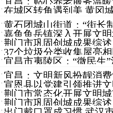
宜昌：贴心养老服务温暖
在城区转角遇到美 黄冈城
黄石团城山街道：“街长
嘉鱼鱼岳镇深入开展文明
荆门市巩固创城成果综述
色
37个垃圾分类收集屋亮
宜昌市夷陵区：“微民生”
宜昌：文明新风扮靓消费“
宣恩县以党建引领推进文
荆门市常态化开展文明城
活力
荆门市巩固创城成果综述
出门戴口罩成习惯 武汉