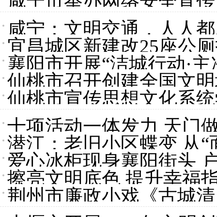
咸宁市举办网络安全宣传
咸宁：文明交通，人人都
宜昌城区新建改25座公厕
襄阳市开展“洁城行动·主
仙桃市召开创建全国文明
仙桃市宣传思想文化系统
报告会举行
十项活动一体发力 天门
潜江：老旧小区蝶变 从“
爱心冰柜现身襄阳街头 
擦亮文明底色 提升幸福
荆州市廉政小戏《古城清
创建