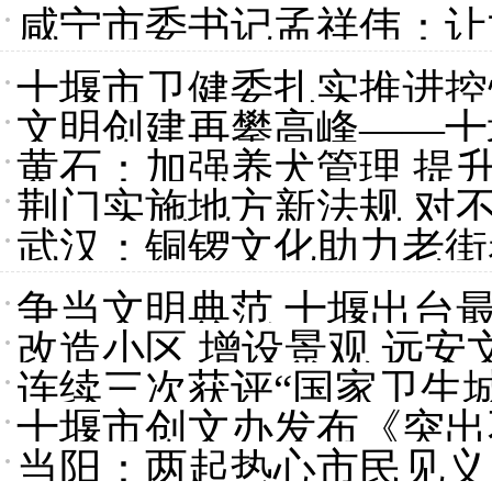
咸宁市委书记孟祥伟：让
迈上新水平
十堰市卫健委扎实推进控
文明创建再攀高峰——十
黄石：加强养犬管理 提
作侧记
荆门实施地方新法规 对不
武汉：铜锣文化助力老街
争当文明典范 十堰出台
改造小区 增设景观 远安
连续三次获评“国家卫生城
十堰市创文办发布《突出
当阳：两起热心市民见义