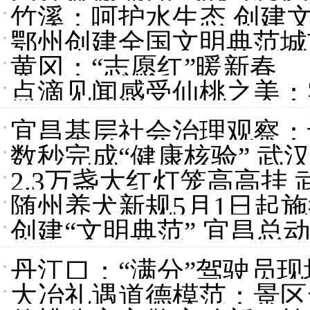
竹溪：呵护水生态 创建
鄂州创建全国文明典范城
黄冈：“志愿红”暖新春
点滴见闻感受仙桃之美：
宜昌基层社会治理观察：让
数秒完成“健康核验” 武
2.3万盏大红灯笼高高挂
随州养犬新规5月1日起
创建“文明典范” 宜昌总
丹江口：“满分”驾驶员
大冶礼遇道德模范：景区