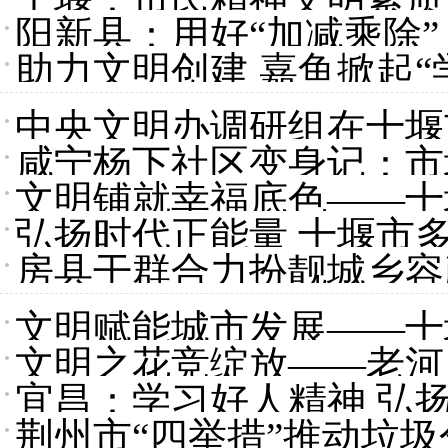
阳新县：用好“加减乘除”
助力文明创建 嘉鱼掀起“
中央文明办调研组在十堰
咸宁杨下社区变身记：市
文明铺就幸福底色——十
弘扬时代正能量 十堰市多
作综述
房县干群合力扮靓城乡容
文明赋能城市发展——十
文明之花竞绽放——老河
作纪实
宜昌：学习好人精神 弘
荆州市“四举措”推动垃