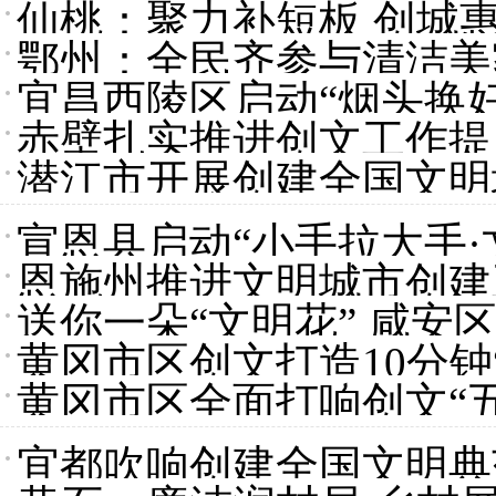
仙桃：聚力补短板 创城
鄂州：全民齐参与清洁美
宜昌西陵区启动“烟头换好
赤壁扎实推进创文工作提
潜江市开展创建全国文明
宣恩县启动“小手拉大手
恩施州推进文明城市创建
动
送你一朵“文明花” 咸
迅速打开创文工作新局面
黄冈市区创文打造10分钟
黄冈市区全面打响创文“
宜都吹响创建全国文明典