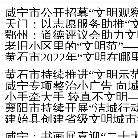
咸宁市公开招募“文明观察
天门：以志愿服务助推“文
鄂州：道德评议会助力文
老旧小区里的“文明范”
黄石市2022年“文明在
黄石市持续推进“文明示
咸宁专项整治小广告 向城
小手牵大手 较真不文明
襄阳市持续开展“洁城行
岗
建始县创建省级文明城市
咸宁：书画展喜迎“二十大