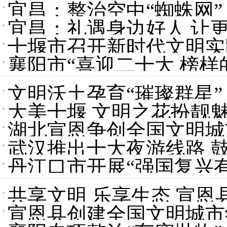
宜昌：整治空中“蜘蛛网”
宜昌：礼遇身边好人 让
十堰市召开新时代文明实
襄阳市“喜迎二十大 榜样
文明沃土孕育“璀璨群星
大美十堰 文明之花扮靓
物
湖北宣恩争创全国文明城
武汉推出十大夜游线路 
丹江口市开展“强国复兴有
共享文明 乐享生态 宣
宣恩县创建全国文明城市