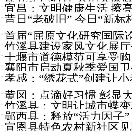
宜昌：文明健康生活 擦
昔日“老破旧” 今日“新
蝶变记
首届“屈原文化研究国际
竹溪县建设家风文化展厅
十堰市道德模范可享受购
泽心灵
襄阳市启动夏秋季爱国卫
孝感：“绣花式”创建让
黄冈：点滴好习惯 彰显
竹溪县：文明让城市蝶变
郧西县：释放“活力因子”
宣恩县特色农村新社区见