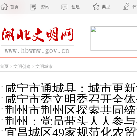
首页
资讯
创建
典型
评
首页
>
文明创建
>
文明城市
咸宁市通城县：城市更新
咸宁市委文明委召开全体
荆州市荆州区探索共同缔
神文明建设论述摘编》
荆州：党员带头人人参与
宜昌城区49家规范化农