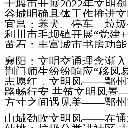
十堰市开展2022年文明
谷城明确具体工作推进文
宜昌：养犬、停车、垃圾
利川市毛坝镇开展“党建
黄石：丰富城市书房功能 
美
襄阳：文明交通理念渐入
荆门师生纷纷响应“移风
志愿红，文明风——鄂州
路畅行安 共筑文明风景
方寸之间遇见美——鄂州
报道之二
山城劲吹文明风——在通