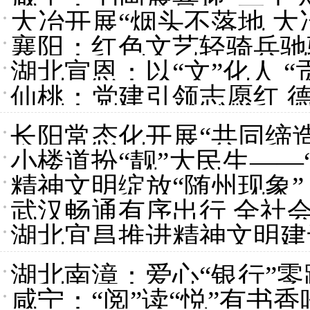
大冶开展“烟头不落地 大
襄阳：红色文艺轻骑兵驰
湖北宣恩：以“文”化人 “
仙桃：党建引领志愿红 
长阳常态化开展“共同缔
小楼道扮“靓”大民生——
精神文明绽放“随州现象”
好
武汉畅通有序出行 全社
湖北宜昌推进精神文明建
湖北南漳：爱心“银行”零
咸宁：“阅”读“悦”有书香