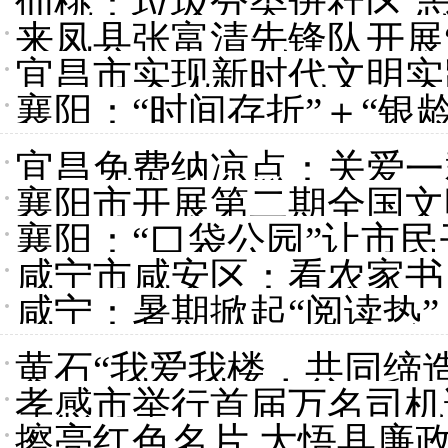
仙桃：垃圾分类进社区 
来凤县张富清先锋队开展
宜昌市实现新时代文明实
实
襄阳：“时间存折”＋“银
宜昌免费纳凉点：关爱一
襄阳市开展第二期全国文
襄阳：“口袋公园”让市
咸宁市咸安区：看农家书
咸宁：暑期掀起“阅读热”
黄石“我爱我楼，共同缔
孝感市举行首届万名司机
擦亮红色名片 大悟县廉