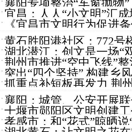
襄阳专项整治“车窗抛物”
宜昌：人人“小文明”汇成
《宜昌市文明行为促进条
黄石胜阳港社区：772号
湖北潜江：创文是一场“
荆州市推进“空中飞线”整
突出“四个坚持” 构建乡
抓重点补短板再发力 荆
襄阳：城管、公安开展联
十堰市郧阳区文明创建工
孝感市：和“花式”晾晒说