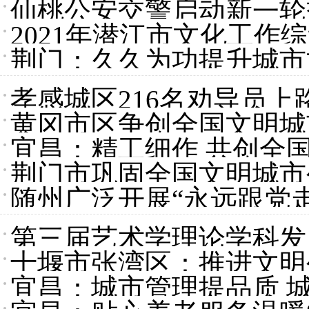
仙桃公安交警启动新一轮
2021年潜江市文化工作
荆门：久久为功提升城市
孝感城区216名劝导员
黄冈市区争创全国文明城
宜昌：精工细作 共创全
城市
荆门市巩固全国文明城市
随州广泛开展“永远跟党
第三届艺术学理论学科发
十堰市张湾区：推进文明
功举办
宜昌：城市管理提品质 