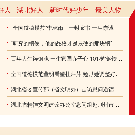
好人
湖北好人
新时代好少年
最美人物
“全国道德模范”李林雨：一封家书 一生赤诚
“研究的钢硬，他的品格才是最硬的那块钢” 大先生崔崑勤奋报国感染青年学子
百年人生铸钢魂 一生家国赤子心 101岁“钢铁院士”崔崑逝世
全国道德模范董明看望杜萍萍 勉励她调整好心态 早日回归岗位
湖北省委宣传部（省文明办）走访慰问道德模范、身边好人
湖北省精神文明建设办公室慰问组赴荆州市公安县走访慰问省道德模范