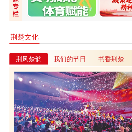
荆楚文化
荆风楚韵
我们的节日
书香荆楚