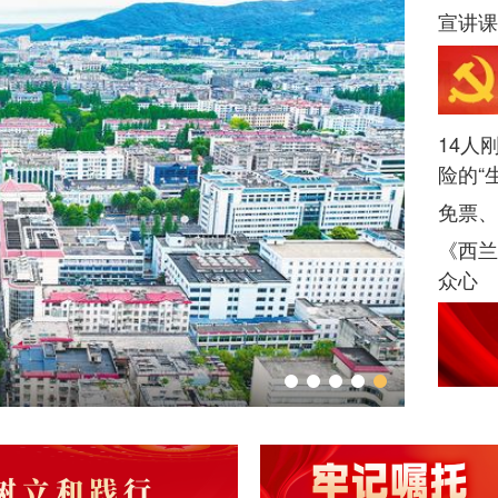
宣讲课
14人
险的“
免票、
《西兰
众心
《武汉