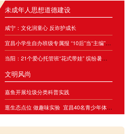
未成年人思想道德建设
中
咸宁：文化润童心 反诈护成长
宜昌小学生自办班级专属报 “10后”当“主编”，同学们每期都“催更”
当阳：21个爱心托管班“花式带娃” 缤纷暑假有处可“趣”更有收获
文明风尚
嘉鱼开展垃圾分类科普实践
中央宣传部授予徐淙祥同志“时代楷模”称号
中
逛生态点位 做趣味实验 宜昌40名青少年体验“塑料的循环之旅”