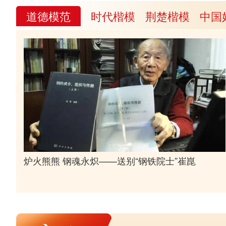
道德模范
时代楷模
荆楚楷模
中国
炉火熊熊 钢魂永炽——送别“钢铁院士”崔崑