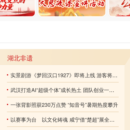
湖北非遗
实景剧游《梦回汉口1927》即将上线 游客将化身秘密特工“触摸”历史风貌
武汉打造AI“超级个体”成长热土 团队创业一年产出多部现象级作品
一张背影照获230万点赞 “知音号”暑期热度攀升
以赛事为台 以文化铸魂 咸宁借“楚超”展全域文化底蕴