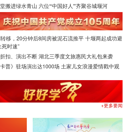
堂搬进绿水青山 六位“中国好人”齐聚谷城堰河
刚转移，20分钟后8间房被泥石流推平 十堰两起成功避
生死时速”
折扣、演出不断 湖北三季度文旅惠民大礼包来袭
卡普》驻场演出达1000场 土家儿女浪漫爱情戳中观
往事》带你穿越旧时光
+更多要闻