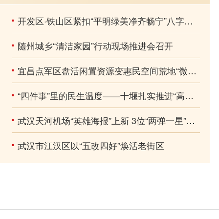
开发区·铁山区紧扣“平明绿美净齐畅宁”八字标准以精细之功绣城市之美
随州城乡“清洁家园”行动现场推进会召开
宜昌点军区盘活闲置资源变惠民空间荒地“微改造” 破解停车难
“四件事”里的民生温度——十堰扎实推进“高效办成一件事”改革
武汉天河机场“英雄海报”上新 3位“两弹一星”元勋、8位“七一勋章”获得者亮相航站楼
武汉市江汉区以“五改四好”焕活老街区