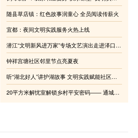
政企
随县草店镇：红色故事润童心 全员阅读传薪火
入
宜都：夜间文明实践服务火热上线
潜江“文明新风进万家”专场文艺演出走进泽口街道
正
钟祥宫塘社区邻里节点亮夏夜
同
听“湖北好人”讲护湖故事 文明实践赋能社区青少年成长
宜昌：“全国文明单位在行动”无偿献血公益活动举
行
20平方米解忧室解锁乡村平安密码—— 通城塘湖镇荻田村的善治实践答卷