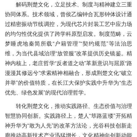
解码荆楚文化，立足技术、制度与精神建立三重
协同体系。技术领域，曾侯乙编钟合瓦形钟体设计通
过精密振动节线调控，为现代芯片封装工艺中应力场
的均匀性优化提供了跨学科原型启发。制度范畴，云
梦睡虎地秦简所载“户籍管理”“契约规范”等法治思
维，为当代县域治理“放管服”改革提供历史镜鉴。精
神内核上，老庄哲学“反者道之动”革新意识与屈原“路
漫漫其修远兮”求索精神相融合，形成荆楚文化“破立
并举”的价值特质，在长江大保护实践中升华为“生态
优先、绿色发展”的现代治理哲学。
转化荆楚文化，推动实践路径、生态价值与治理
智慧协同创新。实践路径上，楚人“筚路蓝缕”开拓精
神升华为“敢为人先”的改革方法论，光谷科技创新走
廊推动高新技术产业迅猛增长，文化精神向创新动能