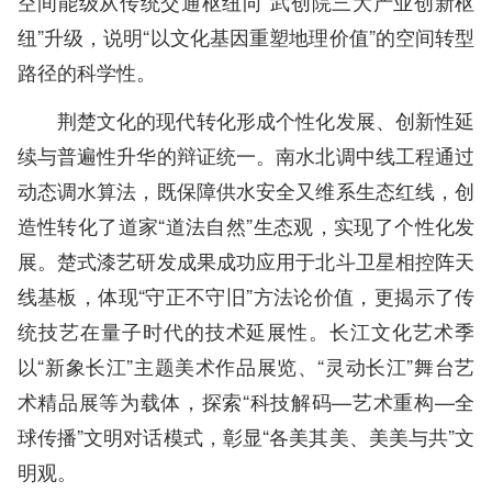
空间能级从传统交通枢纽向“武创院三大产业创新枢
纽”升级，说明“以文化基因重塑地理价值”的空间转型
路径的科学性。
荆楚文化的现代转化形成个性化发展、创新性延
续与普遍性升华的辩证统一。南水北调中线工程通过
动态调水算法，既保障供水安全又维系生态红线，创
造性转化了道家“道法自然”生态观，实现了个性化发
展。楚式漆艺研发成果成功应用于北斗卫星相控阵天
线基板，体现“守正不守旧”方法论价值，更揭示了传
统技艺在量子时代的技术延展性。长江文化艺术季
以“新象长江”主题美术作品展览、“灵动长江”舞台艺
术精品展等为载体，探索“科技解码—艺术重构—全
球传播”文明对话模式，彰显“各美其美、美美与共”文
明观。