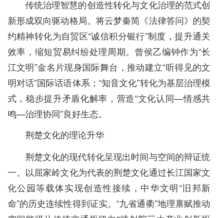
传统治理智慧的创造性转化与文化治理的范式创
新形成双向驱动格局。将云梦秦简《法律答问》的契
约精神转化为自贸区“诚信积分银行”制度，提升通关
效率，缩短贸易纠纷处理周期。曾侯乙编钟作为“长
江文明”金名片现身国际舞台，推动建立“听得见的文
明对话”国际话语体系；“知音文化”转化为基层治理模
式，稳步提升矛盾化解率，营造“文化认同—情感共
鸣—治理协同”良好生态。
荆楚文化的理论升华
荆楚文化的现代转化呈现出时间与空间的辩证统
一。以屈家岭文化为代表的荆楚文化通过长江国家文
化公园等载体实现创造性接续，中华文明“旧邦新
命”的历史连续性得到证实。“九省通衢”地理禀赋推动