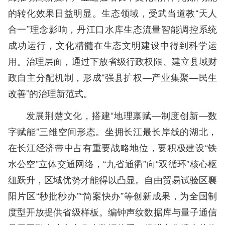
的转化效果日益明显。生态领域，受武当道教“天人
合一”理念影响，丹江口水库生态流量智能调控系统
成功运行，文化精髓在生态文明建设中得到科学运
用。治理层面，通过下放省级行政权限、建立县域财
政自主分配机制，形成“强县扩权—产业集聚—民生
改善”的治理新范式。
发展荆楚文化，搭建“地理禀赋—制度创新—数
字赋能”三维空间形态。坐拥长江最长岸线的湖北，
在长江经济带中占有重要战略地位，要积极建设“铁
水公空”立体交通网络，“九省通衢”向“双循环”核心枢
纽跃升，区域优势才能得以凸显。自由贸易试验区襄
阳片区“秒批秒办”“简案快办”等创新成果，为全国制
度型开放提供省级样板。编钟声纹数据库与量子通信