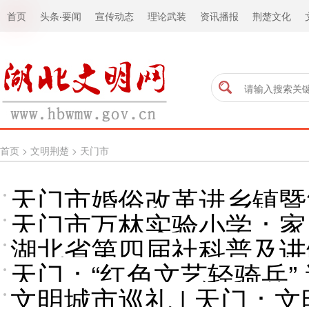
首页
头条
·
要闻
宣传动态
理论武装
资讯播报
荆楚文化
首页
>
文明荆楚
>
天门市
天门市婚俗改革进乡镇暨
天门市万林实验小学：家
湖北省第四届社科普及讲
天门：“红色文艺轻骑兵”
文明城市巡礼 | 天门：