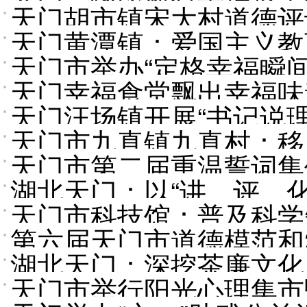
天门胡市镇宋大村道德评
天门黄潭镇：爱国主义教
天门市举办“定格幸福瞬
天门幸福食堂飘出幸福味
天门汪场镇开展“书记说
天门市九真镇九真村：移
天门市第二届重温誓词集
湖北天门：以“讲、评、
天门市科技馆：普及科学
根
第六届天门市道德模范和
湖北天门：深挖茶廉文化 
仪式举行
天门市举行阳光心理集市