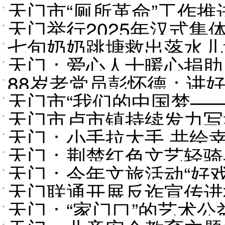
天门市“厕所革命”工作推
天门举行2025年汉式集
七旬奶奶跳塘救出落水儿
天门：爱心人士暖心捐助 
休干部
88岁老党员彭怀德：讲
天门市“我们的中国梦—
天门市卢市镇持续发力写
天门：小手拉大手 共绘
天门：荆楚红色文艺轻骑
天门：今年文旅活动“好戏
天门联通开展反诈宣传进
天门：“家门口”的艺术