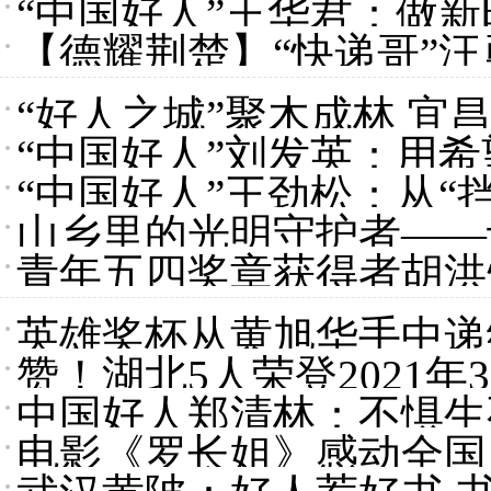
“中国好人”王华君：做
【德耀荆楚】“快递哥”
“好人之城”聚木成林 宜
“中国好人”刘发英：用希
“中国好人”王劲松：从“
山乡里的光明守护者——
青年五四奖章获得者胡洪
均
英雄奖杯从黄旭华手中递
赞！湖北5人荣登2021年
中国好人郑清林：不惧生死
电影《罗长姐》感动全国