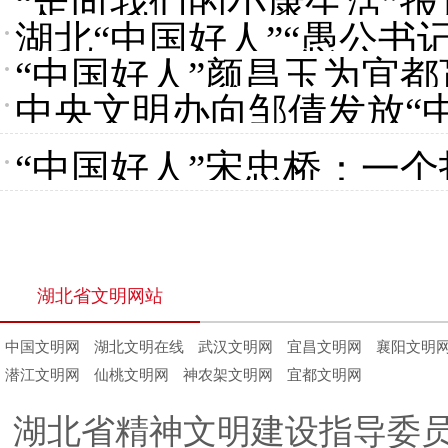
“走向我们的小康生活”报
胜脱贫攻坚一线
湖北“中国好人”“愚公书
事
“中国好人”颜昌玉为宜
中央文明办向邹倩发放“
“中国好人”宋忠桥：一个
湖北省文明网站
中国文明网
湖北文明在线
武汉文明网
宜昌文明网
襄阳文明
潜江文明网
仙桃文明网
神农架文明网
宜都文明网
湖北省精神文明建设指导委