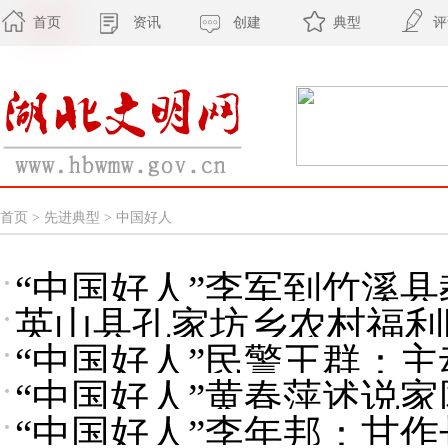
首页
资讯
创建
典型
评
首页
>
先进典型
>
中国好人
“中国好人”李军到竹溪
英山县孔家坊乡农村福利
“中国好人”民警王群：
生活”
“中国好人”黄春萍述说家
“中国好人”李年邦：甘