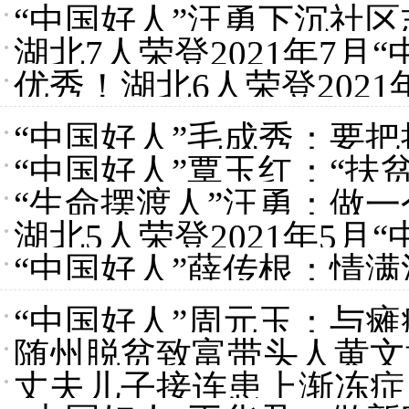
“中国好人”汪勇下沉社
湖北7人荣登2021年7月
好务
优秀！湖北6人荣登2021
“中国好人”毛成秀：要
“中国好人”覃玉红：“扶
“生命摆渡人”汪勇：做一
湖北5人荣登2021年5月
“中国好人”薛传根：情
“中国好人”周元玉：与
随州脱贫致富带头人黄文
丈夫儿子接连患上渐冻症