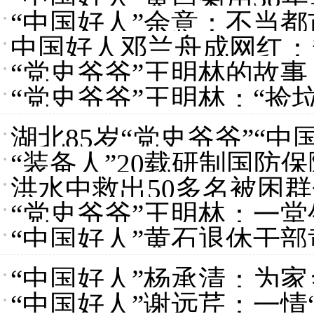
“中国好人”余意：不当都
中国好人邓兰舟成网红：
“党史爷爷”王明林的故
“党史爷爷”王明林：“捡
湖北85岁“党史爷爷”“
“装备人”20载研制国防
洪水中救出50多名被困群
人”
“党史爷爷”王明林：一
“中国好人”黄石退休干
“中国好人”杨承清：为家
“中国好人”谢远芹：一情