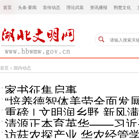
首页
头条
·
要闻
宣传动态
理论武装
资讯播报
荆楚文化
首页
>
国内动态
家书征集启事
“培养德智体美劳全面发
重磅 | 文明润乡野 新风
平总书记的重要论述指引
清源正本育英华——习近
访菇农探产业 华农经管
评