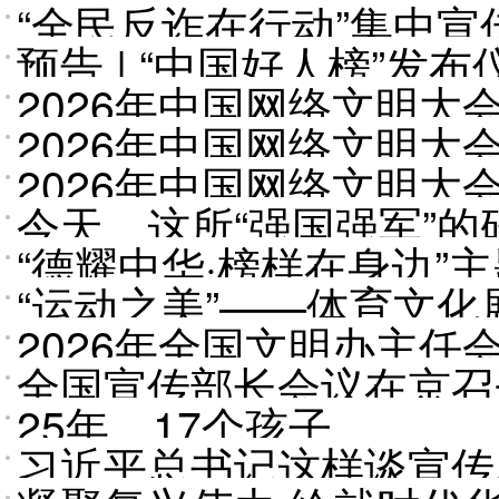
“全民反诈在行动”集中
预告 | “中国好人榜”发
2026年中国网络文明
2026年中国网络文明
举行
2026年中国网络文明
今天，这所“强国强军”
南宁举行
“德耀中华·榜样在身边”
“运动之美”——体育文
2026年全国文明办主任
全国宣传部长会议在京召
25年，17个孩子……
习近平总书记这样谈宣传