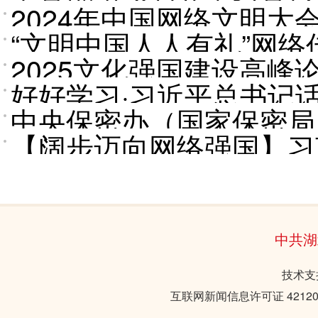
2024年中国网络文明大
会议
“文明中国人人有礼”网
讲
2025文化强国建设高峰
好好学习·习近平总书记
演讲
中央保密办（国家保密局
【阔步迈向网络强国】习
和宣传海报
中共湖
技术支持
互联网新闻信息许可证 421201