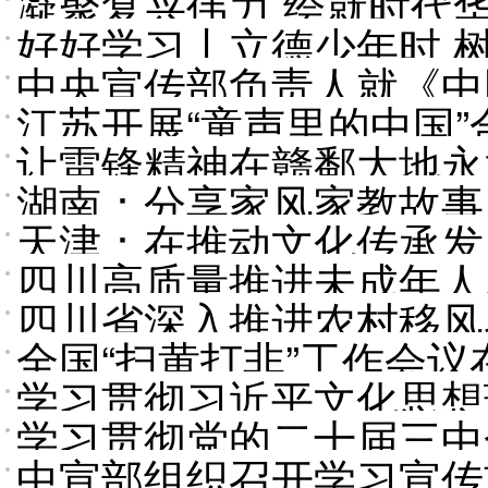
凝聚复兴伟力 绘就时代华
好好学习丨立德少年时 
新局面
中央宣传部负责人就《中
江苏开展“童声里的中国
让雷锋精神在赣鄱大地永
湖南：分享家风家教故事
天津：在推动文化传承发
四川高质量推进未成年人
四川省深入推进农村移风
里有光
全国“扫黄打非”工作会议
来
学习贯彻习近平文化思想
学习贯彻党的二十届三中
话
中宣部组织召开学习宣传