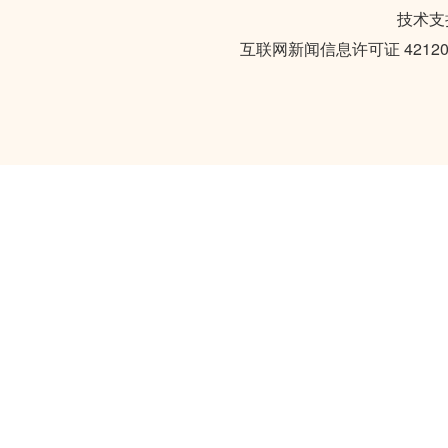
技术支持
互联网新闻信息许可证 421201