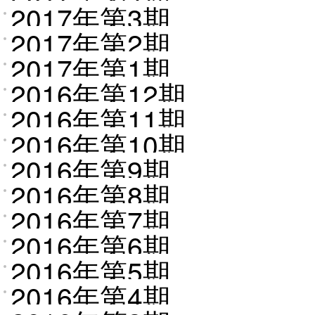
2017年第3期
2017年第2期
2017年第1期
2016年第12期
2016年第11期
2016年第10期
2016年第9期
2016年第8期
2016年第7期
2016年第6期
2016年第5期
2016年第4期