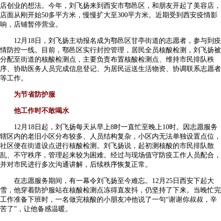
店创业的想法。今年，刘飞扬来到西安市鄠邑区，和朋友开起了美容店，
店面从刚开始50多平方米，慢慢扩大至300平方米。近期受到西安疫情影
响，店铺暂停营业。
12月18日，刘飞扬主动报名成为鄠邑区甘亭街道的志愿者，参与到疫
情防控一线。目前，鄠邑区实行封控管理，居民全员核酸检测，刘飞扬被
分配至街道的核酸检测点，主要负责布置核酸检测点、维持市民排队秩
序、协助医务人员完成信息登记、为居民运送生活物资、协调联系志愿者
等工作。
为节省防护服
他工作时不敢喝水
12月18日起，刘飞扬每天从早上8时一直忙至晚上10时。因志愿服务
辖区内的老旧小区分布较多、人员结构复杂，小区内无法单独设置点位，
社区便在街道设点进行核酸检测。刘飞扬说，起初测核酸的市民排队散
乱、不守秩序，管理起来较为困难。经过与现场值守防疫工作人员配合，
并对市民进行多次沟通讲解，后续秩序恢复正常。
在志愿服务期间，有一幕令刘飞扬至今难忘。12月25日西安下起大
雪，他穿着防护服站在核酸检测点冻得直发抖，仍坚持了下来。当晚忙完
工作准备下班时，一名做完核酸的小朋友冲他说了一句“谢谢你叔叔，辛
苦了”，让他备感温暖。