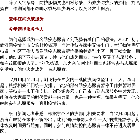
除了天气寒冷，防护服物资也相对紧缺。为减少防护服的损耗，刘飞
扬在工作期间都不敢喝水或尽量少喝水，以免经常上厕所。
去年在武汉被服务
今年选择服务他人
为何选择成为一名防疫志愿者？刘飞扬有着自己的想法。2020年初，
武汉因疫情全市实施封控管理，当时他待在家中无法出门，生活物资需要
街道、社区工作人员及防疫志愿者帮忙采购并送到小区，再下楼拿取。期
间，他结识了不少志愿者，并与他们成为朋友。“去年享受了志愿服务，
如今该回报他人了。”刘飞扬说，加之合伙创业的朋友也经常参与志愿服
务活动，他也决定成为一名志愿者。
12月18日至28日，刘飞扬在西安的一线防疫岗位坚守了11天。29日
起，根据相关部门统一安排，当地的部分防疫志愿者暂停工作并暂时居
家，等待进一步工作安排。刘飞扬表示，自己参与到志愿服务中才发现，
能够在大家需要的时候贡献一份力量，也是一种幸福。如果有需要，他会
继续参与志愿服务，直到疫情结束。
极目新闻记者获悉，根据鄠邑区防疫部门相关要求，自12月30日起，
所有市民待在家中不得外出，此前“每户每两天外出一人”的措施暂停，具
体恢复时间另行通知。同时，参与疫情防控的志愿者一律不得进入居民
区。