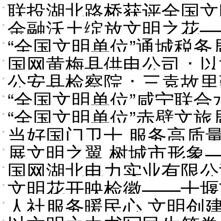
联投湖北路桥获评全国文
金融沃土绽放文明之花—
“全国文明单位”通城税
质量发展纪实
国网黄梅县供电公司：以文
公安县检察院：三袁故里
“全国文明单位”咸宁联
“全国文明单位”赤壁文
当好国门卫士 服务高质
展文明之翼 树城市形象
纪略
国网湖北电力实业有限公
全国文明单位纪略
文明花开映检徽——十堰
企文明答卷
人社服务暖民心 文明创
纪实