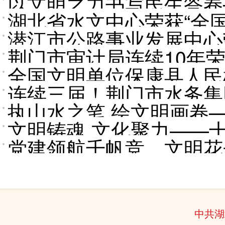
以文明之力书写民生答卷
明单位纪略
湖北省水文中心荣获“全
膺“全国文明单位”纪实
潜江市公路事业发展中心
荆门市审计局连续10年荣
全国文明单位保康县人民
连续三届！荆门市水务集
执山水之笔 绘文明画卷
文明铸魂 文化聚力——
全国文明单位纪略
党建领航千帆竞，文明花
麻城市人民医院
中共湖