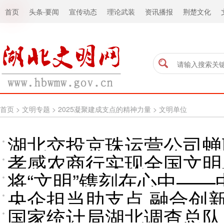
首页
头条
·
要闻
宣传动态
理论武装
资讯播报
荆楚文化
首页
>
文明专题
>
2025凝聚建成支点的精神力量
>
文明单位
湖北交投京珠运营公司蝉
孝感农商行实现全国文明
将“文明”镌刻在心中—
央企担当助支点 融合创
联“全国文明单位”纪实
国家统计局湖北调查总队
位纪实