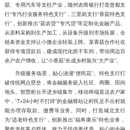
菇、专用汽车等支柱产业，随州农商银行打造曾都支
行“专汽行业服务特色支行”，三里岗支行“香菇特色支
行”，创新推出“菇农贷”“专汽贷”等定制化金融产品。
从原料采购到生产加工，从设备升级到市场拓展，全
链条资金支持让小微企业轻装上阵。某香菇合作社在
获得专项贷款后，建成现代化烘干车间，带动周边百
余户农户增收，让“小香菇”长成乡村振兴“大产业”。
升级服务场景，贴心浇灌“便民花”。特色支行打
破传统网点壁垒，将金融服务嵌入社区、商圈、田间
地头。智慧柜台开进乡镇集市，移动终端直达农户家
中，“7×24小时不打烊”的金融驿站让村民足不出村就
能办理存取款、缴费等业务。同时，打造城北支行
为“适老特色支行”，创新推出“福寿康乐”特色业务，
聚焦老年客户群体，致力于提供更优质、贴心的金融