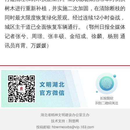
树木进行重新补植，并实施二次加固，在清除断枝的
同时最大限度恢复绿化景观。经过连续12小时奋战，
城区主干道已全面恢复车辆通行。（鄂州日报
全媒体
记者张兮、周璟、张丰硕、金绍成、徐麟、杨朔 通
讯员肖霄、万媛媛
）
湖北省精神文明建设办公室主办
技术支持：荆楚网
投稿邮箱: hbwmwxxbs@vip.163.com