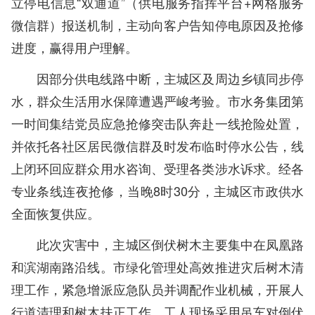
立停电信息“双通道”（供电服务指挥平台+网格服务
微信群）报送机制，主动向客户告知停电原因及抢修
进度，赢得用户理解。
因部分供电线路中断，主城区及周边乡镇同步停
水，群众生活用水保障遭遇严峻考验。市水务集团第
一时间集结党员应急抢修突击队奔赴一线抢险处置，
并依托各社区居民微信群及时发布临时停水公告，线
上闭环回应群众用水咨询、受理各类涉水诉求。经各
专业条线连夜抢修，当晚8时30分，主城区市政供水
全面恢复供应。
此次灾害中，主城区倒伏树木主要集中在凤凰路
和滨湖南路沿线。市绿化管理处高效推进灾后树木清
理工作，紧急增派应急队员并调配作业机械，开展人
行道清理和树木扶正工作。工人现场采用吊车对倒伏