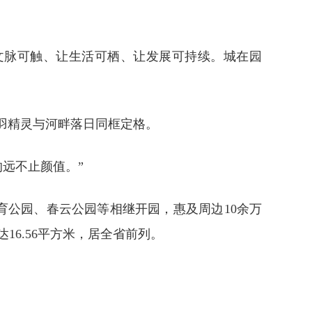
文脉可触、让生活可栖、让发展可持续。城在园
飞羽精灵与河畔落日同框定格。
的远不止颜值。”
育公园、春云公园等相继开园，惠及周边10余万
16.56平方米，居全省前列。