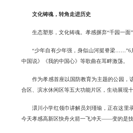
文化铸魂，转角走进历史
生态塑形，文化铸魂。孝感摒弃“千园一面
“少年自有少年强，身似山河挺脊梁……”6
中国说》《我的中国心》等歌曲在耳畔激荡。
作为孝感首座以国防教育为主题的公园，
合区、滨水休闲区等五大功能片区，生动展现
澴川小学红领巾讲解员刘瑾瑜，正在这里录
今天孝感高新区快舟火箭一飞冲天——变的是技