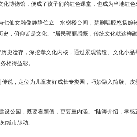
文化博物馆，便成了孩子们的红色课堂，也成为当地红色
与七仙女雕像静静伫立。水榭楼台间，楚剧唱腔悠扬婉
历史，俯仰皆是文化。”居民郭丽感慨，传统文化就这样
云”历史遗存，深挖孝文化内核，通过景观营造、文化小品
服务相得益彰。
间传说，定位为儿童友好成长专类园，巧妙融入简牍、皮
“建设公园，既要看颜值，更要重内涵。”陆涛介绍，孝感
感知城市脉动。