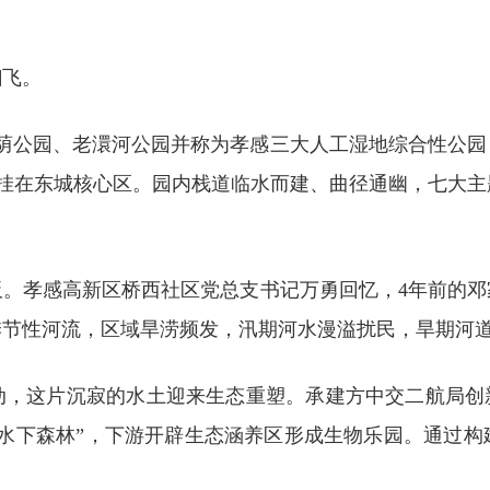
翩飞。
与槐荫公园、老澴河公园并称为孝感三大人工湿地综合性公
翡翠，挂在东城核心区。园内栈道临水而建、曲径通幽，七大
板。孝感高新区桥西社区党总支书记万勇回忆，4年前的邓
季节性河流，区域旱涝频发，汛期河水漫溢扰民，旱期河
启动，这片沉寂的水土迎来生态重塑。承建方中交二航局创
“水下森林”，下游开辟生态涵养区形成生物乐园。通过构