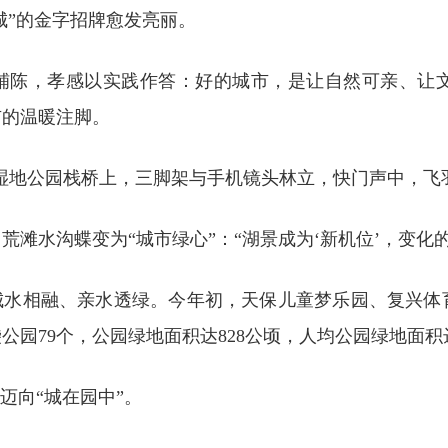
城”的金字招牌愈发亮丽。
次铺陈，孝感以实践作答：好的城市，是让自然可亲、让
市的温暖注脚。
家河湿地公园栈桥上，三脚架与手机镜头林立，快门声中，
滩水沟蝶变为“城市绿心”：“湖景成为‘新机位’，变化
城水相融、亲水透绿。今年初，天保儿童梦乐园、复兴体
园79个，公园绿地面积达828公顷，人均公园绿地面积达
迈向“城在园中”。