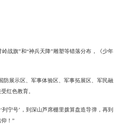
甘岭战旗”和“神兵天降”雕塑等错落分布，《少年
国防展示区、军事体验区、军事拓展区、军民融
接受红色教育。
‘列宁号’，到深山芦席棚里拨算盘造导弹，再到
仰！”