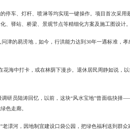
公园的停车、灯杆、喷淋等均实现一键操作。项目首次采用最
绿化、驿站、桥梁、景观节点等精细化方案及施工图设计
人问津的易涝地，如今，行洪能力达到30年一遇标准，孝
或在花海中打卡，或在林荫下漫步。退休居民周静如说，以
调研员陆涛回忆，以前，这块“风水宝地”曾面临抉择—
就绿色走廊。
梳妆”老澴河，因地制宜建设口袋公园，把绿色福利送到群