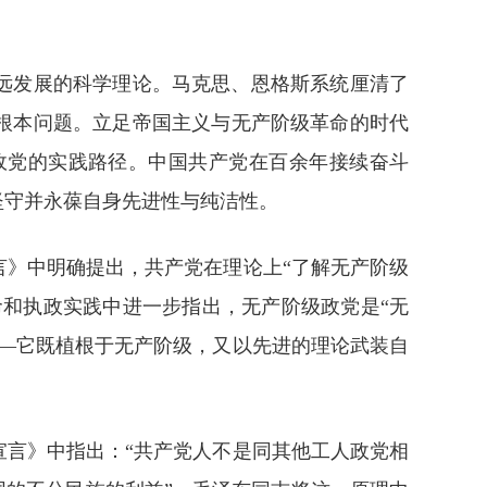
远发展的科学理论。马克思、恩格斯系统厘清了
根本问题。立足帝国主义与无产阶级革命的时代
政党的实践路径。中国共产党在百余年接续奋斗
坚守并永葆自身先进性与纯洁性。
》中明确提出，共产党在理论上“了解无产阶级
命和执政实践中进一步指出，无产阶级政党是“无
—它既植根于无产阶级，又以先进的理论武装自
言》中指出：“共产党人不是同其他工人政党相