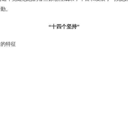
学勤。
“十四个坚持”
质
的特征