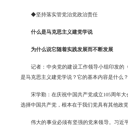
◆坚持落实管党治党政治责任
什么是马克思主义建党学说
为什么说它随着实践发展而不断发展
记者：中央党的建设工作领导小组印发的
是马克思主义建党学说？它的基本内容是什么
宋学勤：在庆祝中国共产党成立105周年
选择中国共产党，根本在于我们党具有其他政党
伟大的事业必须有坚强的党来领导。习近