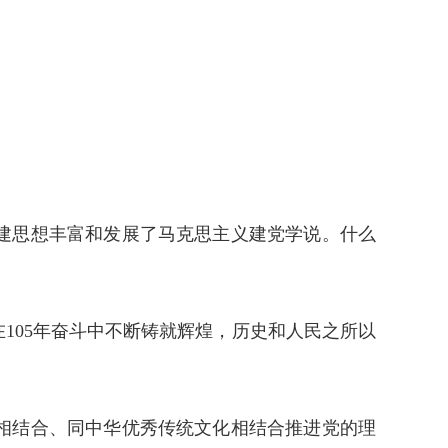
建思想丰富和发展了马克思主义建党学说。什么
105年奋斗中不断铸就辉煌，历史和人民之所以
相结合、同中华优秀传统文化相结合推进党的理