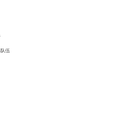
系
部
队伍