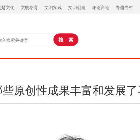
荆楚文化
文明培育
文明实践
文明创建
评论言论
专题专栏
哪些原创性成果丰富和发展了