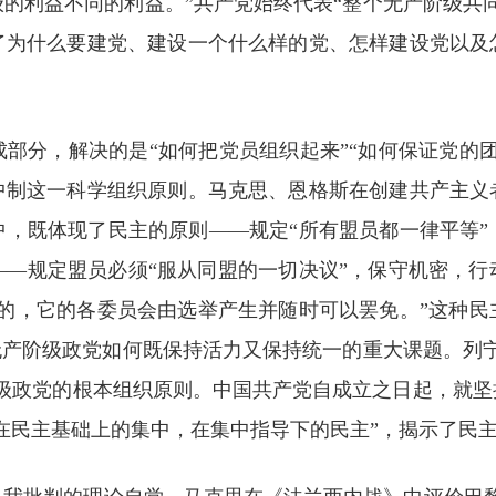
的利益不同的利益。”共产党始终代表“整个无产阶级共
了为什么要建党、建设一个什么样的党、怎样建设党以及
部分，解决的是“如何把党员组织起来”“如何保证党的
中制这一科学组织原则。马克思、恩格斯在创建共产主义
中，既体现了民主的原则——规定“所有盟员都一律平等”
——规定盟员必须“服从同盟的一切决议”，保守机密，行
主的，它的各委员会由选举产生并随时可以罢免。”这种民
无产阶级政党如何既保持活力又保持统一的重大课题。列
阶级政党的根本组织原则。中国共产党自成立之日起，就坚
在民主基础上的集中，在集中指导下的民主”，揭示了民