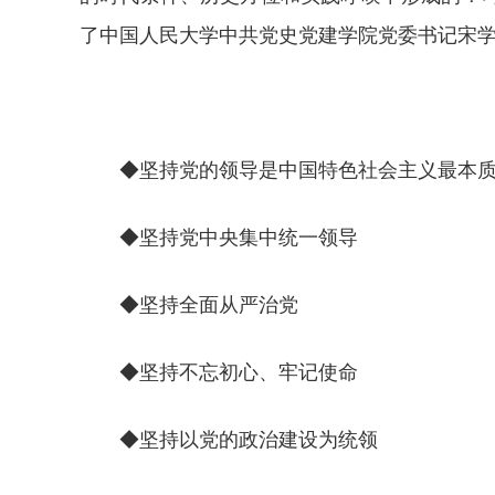
了中国人民大学中共党史党建学院党委书记宋
◆坚持党的领导是中国特色社会主义最本
◆坚持党中央集中统一领导
◆坚持全面从严治党
◆坚持不忘初心、牢记使命
◆坚持以党的政治建设为统领