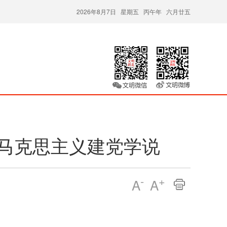
2026年8月7日 星期五 丙午年 六月廿五
马克思主义建党学说
-
+
A
A