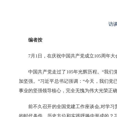
访
编者按
7月1日，在庆祝中国共产党成立105周年
中国共产党走过了105年光辉历程。“我
加坚强。”习近平总书记强调：“今天，我们
事业的坚强领导核心，完全无愧为伟大光荣正确
前不久召开的全国党建工作座谈会,对学
的时代条件、历史方位和实践呼唤中形成的？