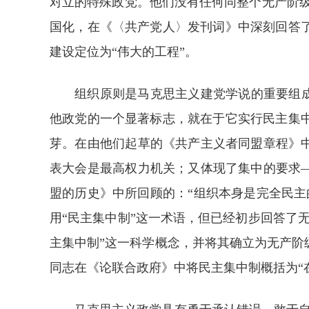
对立的特殊政党。他们没有任何同整个无产阶级
国化，在《〈共产党人〉发刊词》中深刻回答
建设定位为“伟大的工程”。
组织原则是马克思主义建党学说的重要组成
他政党的一个显著标志，就在于它实行民主集
芽。在由他们起草的《共产主义者同盟章程》
表大会是最高权力机关；又体现了集中的要求
盟的历史》中所回顾的：“组织本身是完全民
用“民主集中制”这一术语，但已经初步回答了
主集中制”这一科学概念，并将其确立为无产
同志在《论联合政府》中将民主集中制概括为“