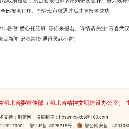
长自愿取消报名，后台会按照排队序列依次递补。进入候补
成全部报名程序、托管班审核通过后才算报名成功。
青少年暑假“爱心托管班”等你来报名。详情请关注“青春
极目新闻
记者常怡 通讯员武小青）
共湖北省委宣传部（湖北省精神文明建设办公室） 
术支持：荆楚网 投稿邮箱：hbswmbxxbs@163.com
20170001
鄂ICP备18025215号
鄂公网安备 4201060