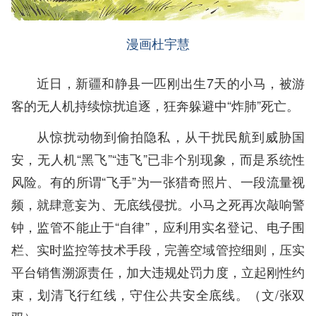
漫画杜宇慧
近日，新疆和静县一匹刚出生7天的小马，被游
客的无人机持续惊扰追逐，狂奔躲避中“炸肺”死亡。
从惊扰动物到偷拍隐私，从干扰民航到威胁国
安，无人机“黑飞”“违飞”已非个别现象，而是系统性
风险。有的所谓“飞手”为一张猎奇照片、一段流量视
频，就肆意妄为、无底线侵扰。小马之死再次敲响警
钟，监管不能止于“自律”，应利用实名登记、电子围
栏、实时监控等技术手段，完善空域管控细则，压实
平台销售溯源责任，加大违规处罚力度，立起刚性约
束，划清飞行红线，守住公共安全底线。（文/张双