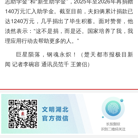
志助学金”和“新生助学金”，2025年至2026年再捐赠
140万元汇入助学金。截至目前，夫妇俩累计捐款已
达1240万元，几乎捐出了毕生积蓄。面对赞誉，他
淡然表示：“这不是捐，而是还。国家培养了我，我
理应用行动去帮助更多的人。”
巨星陨落，钢魂永炽！
（
楚天都市报极目新
闻
记者李碗容 通讯员范千 王箫侣）