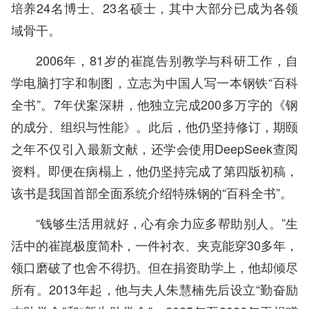
培养24名博士、23名硕士，其中大部分已成为各领
域骨干。
2006年，81岁的崔崑告别教学与科研工作，自
学电脑打字和制图，立志为中国人写一本钢铁“百科
全书”。7年伏案深耕，他独立完成200多万字的《钢
的成分、组织与性能》。此后，他仍坚持修订，期颐
之年不仅引入最新文献，还学会使用DeepSeek查阅
资料。即便在病榻上，他仍坚持完成了第四版初稿，
该书是我国首部全面系统介绍特殊钢的“百科全书”。
“钱够生活用就好，心有余力应多帮助别人。”生
活中的崔崑极度简朴，一件衬衣、夹克能穿30多年，
领口磨破了也舍不得扔。但在捐资助学上，他却倾尽
所有。2013年起，他与夫人朱慧楠先后设立“勤奋励