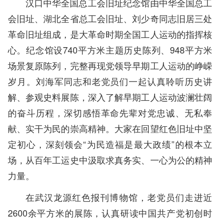
汉口中华全国总工会旧址纪念馆由中华全国总工
会旧址、湖北全省总工会旧址、刘少奇同志旧居三处
革命旧址组成，是大革命时期全国工人运动的指挥核
心。纪念馆设740平方米主题历史陈列、948平方米
场景复原陈列，完整再现党领导早期工人运动的峥嵘
岁月。刘海军同志和老党员们一起认真聆听历史讲
解、参观史料展陈，深入了解早期工人运动波澜壮阔
的奋斗历程，深切感悟革命先辈对党忠诚、无私奉
献、实干为民的崇高精神。大家在回望红色旧址中坚
定初心，深刻领会“为民造福是最大政绩”的根本立
场，从百年工运史中汲取求真务实、一心为公的精神
力量。
在武汉龙源红色报刊博物馆，老党员们走进近
2600余平方米的展陈，认真研读中国共产党初创时