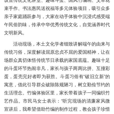
束手作、书法惠民送祝福等多元体验项目，吸引众多
亲子家庭踊跃参与，大家在动手体验中沉浸式感受端
午民俗韵味，传承中华优秀传统文化，自觉涵养时代
文明新风。
活动现场，本土文化学者细致讲解端午的由来与
传统习俗，深度解读屈原忠贞不屈的爱国精神，让在
场群众真切体悟传统节日承载的家国底蕴。趣味十足
的斗蛋环节热闹非凡，家长与孩子两两比拼、互撞彩
蛋，蛋壳完好者即为获胜。斗蛋习俗有“破旧立新”的
寓意，借此引导群众破除陈规陋习，树立勤俭节约的
生活理念。竹编体验区里，家长带着孩子一同编织竹
艺作品。市民马女士表示：“听完现场的清廉家风微
宣讲后，我希望借助竹编的制作过程，教会孩子珍惜