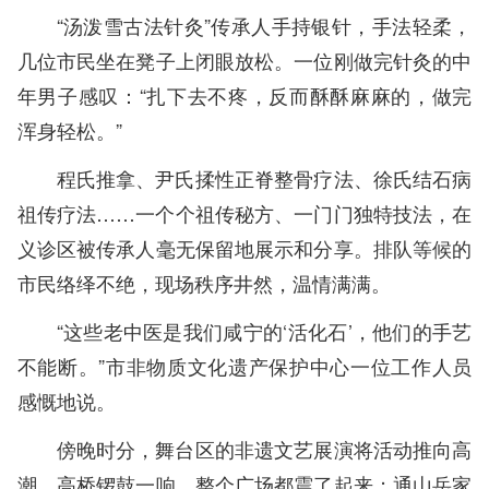
“汤泼雪古法针灸”传承人手持银针，手法轻柔，
几位市民坐在凳子上闭眼放松。一位刚做完针灸的中
年男子感叹：“扎下去不疼，反而酥酥麻麻的，做完
浑身轻松。”
程氏推拿、尹氏揉性正脊整骨疗法、徐氏结石病
祖传疗法……一个个祖传秘方、一门门独特技法，在
义诊区被传承人毫无保留地展示和分享。排队等候的
市民络绎不绝，现场秩序井然，温情满满。
“这些老中医是我们咸宁的‘活化石’，他们的手艺
不能断。”市非物质文化遗产保护中心一位工作人员
感慨地说。
傍晚时分，舞台区的非遗文艺展演将活动推向高
潮。高桥锣鼓一响，整个广场都震了起来；通山岳家