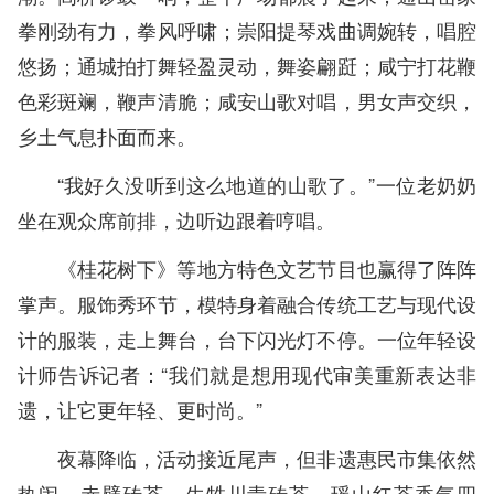
拳刚劲有力，拳风呼啸；崇阳提琴戏曲调婉转，唱腔
悠扬；通城拍打舞轻盈灵动，舞姿翩跹；咸宁打花鞭
色彩斑斓，鞭声清脆；咸安山歌对唱，男女声交织，
乡土气息扑面而来。
“我好久没听到这么地道的山歌了。”一位老奶奶
坐在观众席前排，边听边跟着哼唱。
《桂花树下》等地方特色文艺节目也赢得了阵阵
掌声。服饰秀环节，模特身着融合传统工艺与现代设
计的服装，走上舞台，台下闪光灯不停。一位年轻设
计师告诉记者：“我们就是想用现代审美重新表达非
遗，让它更年轻、更时尚。”
夜幕降临，活动接近尾声，但非遗惠民市集依然
热闹。赤壁砖茶、生甡川青砖茶、瑶山红茶香气四