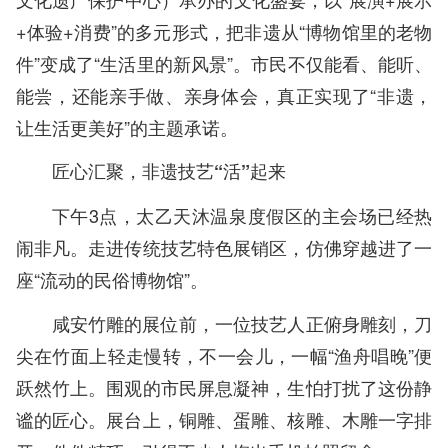
+体验+消费”的多元形式，把非遗从“博物馆里的老物
件”变成了“生活里的新风景”。市民不仅能看、能听、
能尝，还能亲手做、亲身体会，真正实现了“非遗，
让生活更美好”的主题承诺。
匠心汇聚，非遗技艺“活”起来
下午3点，太乙天沐温泉度假区的主会场已经热
闹非凡。走进传统技艺特色展销区，仿佛穿越进了一
座“流动的民俗博物馆”。
咸安竹雕的展位前，一位技艺人正俯身雕刻，刀
尖在竹面上轻走慢转，不一会儿，一幅“渔舟唱晚”便
跃然竹上。围观的市民屏息凝神，生怕打扰了这份静
谧的匠心。展台上，铜雕、蛋雕、核雕、木雕一字排