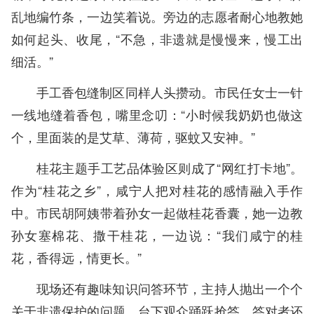
乱地编竹条，一边笑着说。旁边的志愿者耐心地教她
如何起头、收尾，“不急，非遗就是慢慢来，慢工出
细活。”
手工香包缝制区同样人头攒动。市民任女士一针
一线地缝着香包，嘴里念叨：“小时候我奶奶也做这
个，里面装的是艾草、薄荷，驱蚊又安神。”
桂花主题手工艺品体验区则成了“网红打卡地”。
作为“桂花之乡”，咸宁人把对桂花的感情融入手作
中。市民胡阿姨带着孙女一起做桂花香囊，她一边教
孙女塞棉花、撒干桂花，一边说：“我们咸宁的桂
花，香得远，情更长。”
现场还有趣味知识问答环节，主持人抛出一个个
关于非遗保护的问题，台下观众踊跃抢答，答对者还