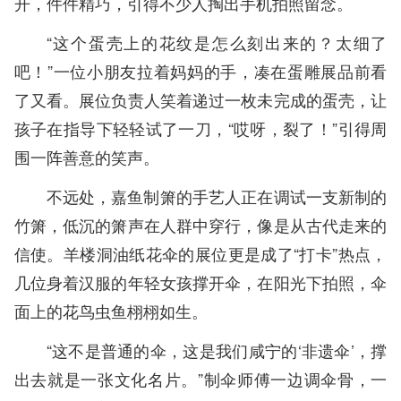
开，件件精巧，引得不少人掏出手机拍照留念。
“这个蛋壳上的花纹是怎么刻出来的？太细了
吧！”一位小朋友拉着妈妈的手，凑在蛋雕展品前看
了又看。展位负责人笑着递过一枚未完成的蛋壳，让
孩子在指导下轻轻试了一刀，“哎呀，裂了！”引得周
围一阵善意的笑声。
不远处，嘉鱼制箫的手艺人正在调试一支新制的
竹箫，低沉的箫声在人群中穿行，像是从古代走来的
信使。羊楼洞油纸花伞的展位更是成了“打卡”热点，
几位身着汉服的年轻女孩撑开伞，在阳光下拍照，伞
面上的花鸟虫鱼栩栩如生。
“这不是普通的伞，这是我们咸宁的‘非遗伞’，撑
出去就是一张文化名片。”制伞师傅一边调伞骨，一