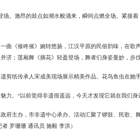
登场。激昂的鼓点如潮水般涌来，瞬间点燃全场。紧接着
，一曲《催咚催》婉转悠扬，江汉平原的民俗韵味，在歌
柔并济；莲厢舞《摘花》轻盈登场，舞者们身姿曼妙，步
非遗剪纸传承人宋成美现场展示精美作品。花鸟鱼虫在她
魅力。“以前觉得非遗很遥远，今天才发现它就在我们身
民政府主办，市非遗中心承办。活动汇聚了锣鼓、民歌、
记者 罗珊珊 通讯员 施毅 李洪）