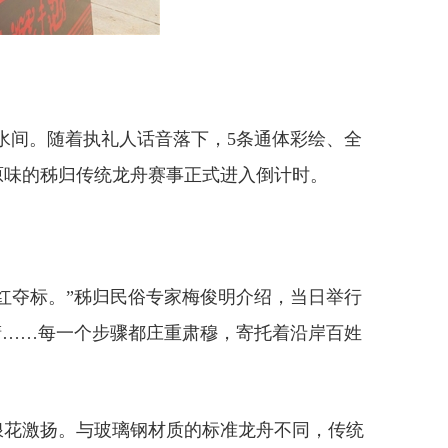
山水间。随着执礼人话音落下，5条通体彩绘、全
汁原味的秭归传统龙舟赛事正式进入倒计时。
红夺标。”秭归民俗专家梅俊明介绍，当日举行
睛……每一个步骤都庄重肃穆，寄托着沿岸百姓
浪花激扬。与玻璃钢材质的标准龙舟不同，传统