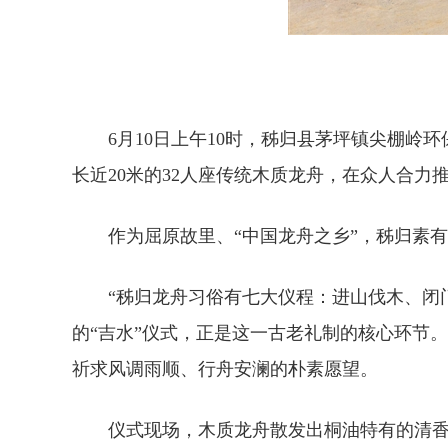
6月10日上午10时，秭归县茅坪镇尖棚岭
长近20米的32人座传统木质龙舟，在众人合
作为屈原故里、“中国龙舟之乡”，秭归素有
“秭归龙舟习俗有七大仪程：进山伐木、闭
的“吉水”仪式，正是这一古老礼制的核心环节
祈求风调雨顺、行舟安澜的朴素愿望。
仪式现场，木质龙舟散发出桐油特有的清