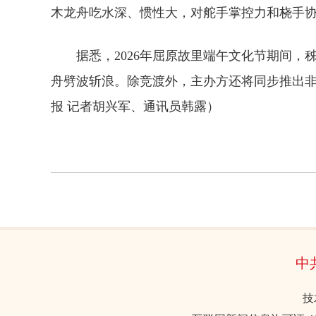
木龙舟吃水深、惯性大，对舵手掌控力和桡手协
据悉，2026年屈原故里端午文化节期间，
舟劈波斩浪。除竞渡外，主办方还将同步推出非
报
记者胡兴军、通讯员韩露）
中
技