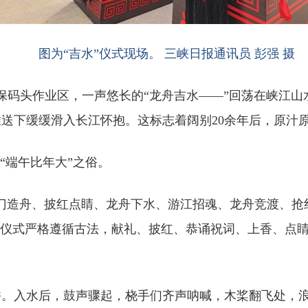
图为“吉水”仪式现场。 三峡日报通讯员 彭强 摄
环保码头作业区，一声悠长的“龙舟吉水——”回荡在峡江
力推送下缓缓滑入长江怀抱。这标志着阔别20余年后，原
“端午比年大”之俗。
门造舟、披红点睛、龙舟下水、游江招魂、龙舟竞渡、抢
。仪式严格遵循古法，献礼、披红、恭诵祝词、上香、点
香。入水后，鼓声骤起，桡手们齐声呐喊，木桨翻飞处，