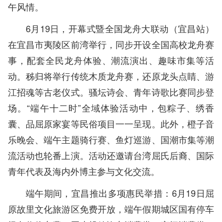
午风情。
6月19日，开幕式暨全国龙舟大联动（宜昌站）
在宜昌市夷陵区前湾举行，同步开设全国高校龙舟赛
事，配套全民龙舟体验、潮流演出、趣味市集等活
动。秭归将举行传统木质龙舟赛，还原龙头点睛、游
江招魂等古老仪式。骚坛诗会、青年诗歌比赛同步登
场。“端午十二时”全域体验活动中，包粽子、绣香
囊、品屈原家宴等民俗项目一一呈现。此外，橙子音
乐晚会、端午主题骑行赛、鱼灯巡游、国潮市集等潮
流活动也轮番上演。活动还邀请台湾屈氏后裔、国际
青年代表及海内外博主参与文化交流。
端午期间，宜昌推出多项惠民举措：6月19日屈
原故里文化旅游区免费开放，端午假期城区国有停车