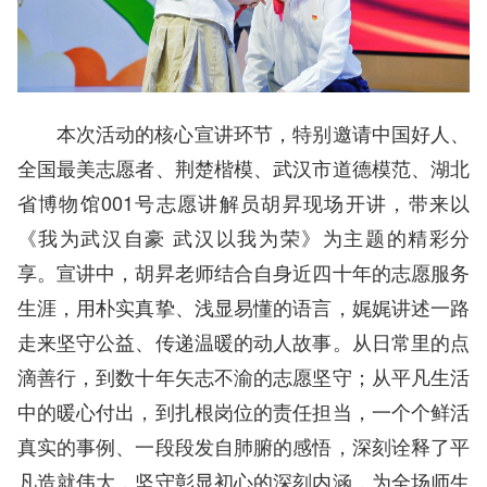
本次活动的核心宣讲环节，特别邀请中国好人、
全国最美志愿者、荆楚楷模、武汉市道德模范、湖北
省博物馆001号志愿讲解员胡昇现场开讲，带来以
《我为武汉自豪 武汉以我为荣》为主题的精彩分
享。宣讲中，胡昇老师结合自身近四十年的志愿服务
生涯，用朴实真挚、浅显易懂的语言，娓娓讲述一路
走来坚守公益、传递温暖的动人故事。从日常里的点
滴善行，到数十年矢志不渝的志愿坚守；从平凡生活
中的暖心付出，到扎根岗位的责任担当，一个个鲜活
真实的事例、一段段发自肺腑的感悟，深刻诠释了平
凡造就伟大，坚守彰显初心的深刻内涵，为全场师生