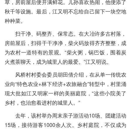
草，房前屋后便开满鲜花。儿孙喜欢热闹，他便添了
秋千等设施。最后，江又明不忘给自己留下一块空地
种种菜。
扫干净、码整齐、保常态。在大冶许多古村落，
房前屋后，扫得干干净净，柴火码放得齐齐整整，成
为农村一道特有的景观。“柴火粥，锅巴饭，围着炭
火煮茶聊天，成为城里人的最爱。”江又明说。
风桥村村委会委员胡田倩介绍，在从单一传统农
业向“特色农业+林下经济+农旅融合”转型中，村里涌
现大批如江又明家一样的美丽庭院，“这些小院美了
乡村，也治愈着进村的城里人。”
去年，该村举办周末亲子游活动10场、团建活动
15场，接待游客1000余人次。乡村庭院，不仅成为