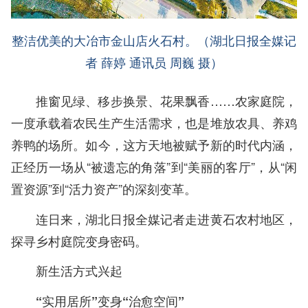
整洁优美的大冶市金山店火石村。（湖北日报全媒记
者 薛婷 通讯员 周巍 摄）
推窗见绿、移步换景、花果飘香……农家庭院，
一度承载着农民生产生活需求，也是堆放农具、养鸡
养鸭的场所。如今，这方天地被赋予新的时代内涵，
正经历一场从“被遗忘的角落”到“美丽的客厅”，从“闲
置资源”到“活力资产”的深刻变革。
连日来，湖北日报全媒记者走进黄石农村地区，
探寻乡村庭院变身密码。
新生活方式兴起
“实用居所”变身“治愈空间”