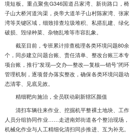
境短板。重点聚焦G346国道吕家湾、新街路口，椅
子山大桥河道沟渠，炎帝大道羊子山村陈家湾、张家
湾等关键区域，细致排查垃圾堆积、私搭乱建、绿化
破损、毁绿种菜、杂物乱堆等市容乱象。
截至目前，专班累计排查梳理各类环境问题80余
个，同步建立问题台账、责任清单、整改台账三本专
项台账，推行“发现—交办—整改—复核—销号”闭环
管理机制，逐项督办落实整改，确保各类环境问题动
态清零、见底见效。
精细靶向施治，全员联动刷新辖区颜值
清扫车辆往来作业、挖掘机平整裸土地块、工作
人员分组协同作业……走进南郊街道各个整治现场，
机械化作业与人工精细化清扫同步推进、互为补充。