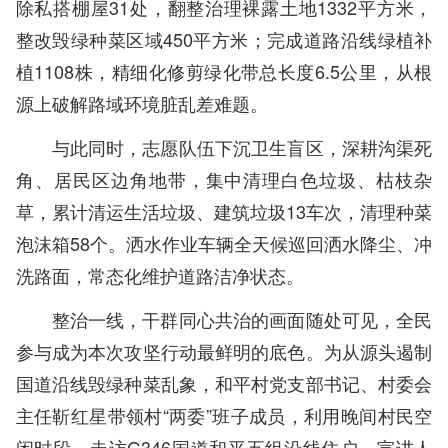
除私搭棚屋31处，翻整治理裸露土地1332平方米，
整改毁绿种菜区域450平方米；完成道路沿线绿植补
植1108株，精细化修剪绿化带总长度6.5公里，从根
源上破解路域环境脏乱差难题。
与此同时，志愿队伍下沉卫生盲区，深耕沟渠死
角、居民区边角地带，集中清理白色垃圾、枯枝杂
草，累计清运生活垃圾、建筑垃圾13车次，清理种菜
泡沫箱58个。洒水作业车辆全天候巡回洒水降尘、冲
洗路面，常态化维护道路洁净状态。
整治一线，干群同心共治的画面随处可见，全民
参与成为本次攻坚行动最鲜明的底色。为从源头遏制
国道沿线毁绿种菜乱象，和平村党支部书记、村委会
主任靳红星带领村“两委”班子成员，利用晚间村民空
闲时段，走访G346国道和平五组沿线住户，宣讲人