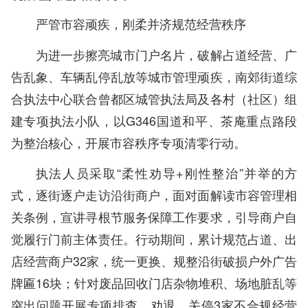
严管市容顽疾，刚柔并济规范经营秩序
为进一步擦亮城市门户名片，破解占道经营、广
告乱象、车辆乱停乱放等城市管理顽疾，南郊街道综
合执法中心联合曾都区城管执法局及各村（社区）组
建专项执法小队，以G346国道和平、茶庵重点路段
为整治核心，开展市容秩序专项清零行动。
执法人员采取“柔性劝导+刚性整治”并举的方
式，逐街逐户走访沿街商户，面对面解读市容管理相
关条例，宣讲寻根节服务保障工作要求，引导商户自
觉履行门前主体责任。行动期间，累计规范占道、出
店经营商户32家，统一更换、规整沿街破损户外广告
牌匾16块；针对废品回收门店杂物堆积、场地脏乱等
突出问题开展专项排查，劝退、关停3家不合规经营