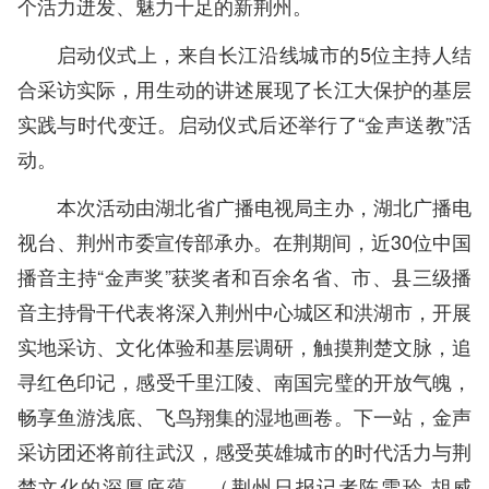
个活力迸发、魅力十足的新荆州。
启动仪式上，来自长江沿线城市的5位主持人结
合采访实际，用生动的讲述展现了长江大保护的基层
实践与时代变迁。启动仪式后还举行了“金声送教”活
动。
本次活动由湖北省广播电视局主办，湖北广播电
视台、荆州市委宣传部承办。在荆期间，近30位中国
播音主持“金声奖”获奖者和百余名省、市、县三级播
音主持骨干代表将深入荆州中心城区和洪湖市，开展
实地采访、文化体验和基层调研，触摸荆楚文脉，追
寻红色印记，感受千里江陵、南国完璧的开放气魄，
畅享鱼游浅底、飞鸟翔集的湿地画卷。下一站，金声
采访团还将前往武汉，感受英雄城市的时代活力与荆
楚文化的深厚底蕴。（荆州日报
记者陈雪玲 胡威