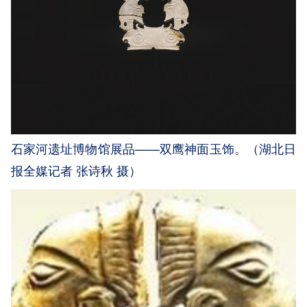
石家河遗址博物馆展品——双鹰神面玉饰。（湖北日
报全媒记者 张诗秋 摄）