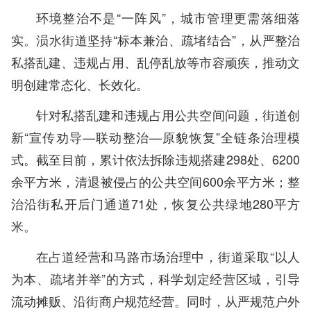
环境整治不是“一阵风”，城市管理更需落细落
实。涢水街道坚持“标本兼治、疏堵结合”，从严整治
私搭乱建、违规占用、乱停乱放等市容顽疾，推动文
明创建常态化、长效化。
针对私搭乱建和违规占用公共空间问题，街道创
新“宣传劝导—联动整治—原貌恢复”全链条治理模
式。截至目前，累计依法拆除违规搭建298处、6200
余平方米，清退被侵占的公共空间600余平方米；整
治沿街私开后门通道71处，恢复公共绿地280平方
米。
在占道经营和马路市场治理中，街道采取“以人
为本、疏堵并举”的方式，科学划定经营区域，引导
流动摊贩、沿街商户规范经营。同时，从严规范户外