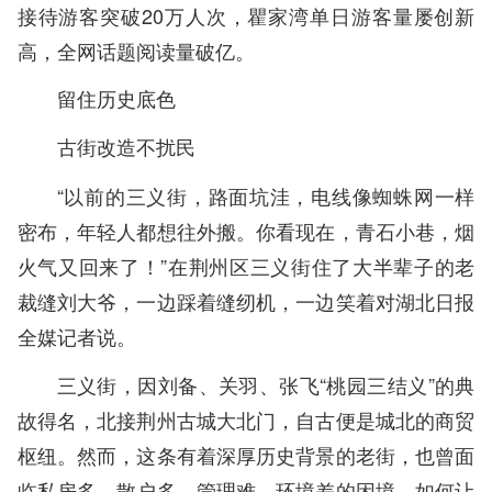
接待游客突破20万人次，瞿家湾单日游客量屡创新
高，全网话题阅读量破亿。
留住历史底色
古街改造不扰民
“以前的三义街，路面坑洼，电线像蜘蛛网一样
密布，年轻人都想往外搬。你看现在，青石小巷，烟
火气又回来了！”在荆州区三义街住了大半辈子的老
裁缝刘大爷，一边踩着缝纫机，一边笑着对湖北日报
全媒记者说。
三义街，因刘备、关羽、张飞“桃园三结义”的典
故得名，北接荆州古城大北门，自古便是城北的商贸
枢纽。然而，这条有着深厚历史背景的老街，也曾面
临私房多、散户多、管理难、环境差的困境。如何让