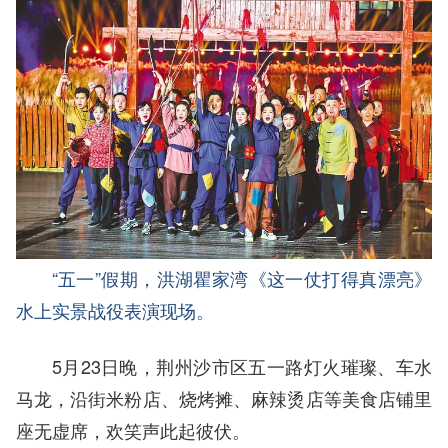
“五一”假期，洪湖瞿家湾《这一仗打得真漂亮》
水上实景战役表演现场。
5月23日晚，荆州沙市区五一路灯火璀璨、车水
马龙，沿街米粉店、烧烤摊、麻辣烫店等美食店铺里
座无虚席，欢笑声此起彼伏。