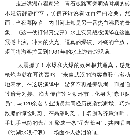
走进洪湖市瞿家湾，青石板路两旁明清时期的砖
木建筑静静伫立，仿佛在诉说着近百年的沧桑。然
而，当夜幕降临，内荆河上却是另一番热血沸腾的景
象。《这一仗打得真漂亮》水上实景战役演绎在这里
震撼上演。冲天的火光、逼真的爆破、环绕的音效，
瞬间将游客拉回到1931年的水上游击战现场。
“太震撼了！水爆和火爆的效果极其逼真，感觉
枪炮声就在耳边轰鸣。”来自武汉的游客董毅伟激动
地表示。在这场演绎中，游客不再是旁观者，而是通
过暗号对接、渔火传信等互动环节，化身为“赤卫队
员”，与120余名专业演员共同经历夜袭彭家墩、巧炸
敌船的惊险时刻。在高潮时刻，千名游客齐聚河畔，
手机手电筒的光芒汇聚成一条“星光长河”，共同唱响
《洪湖水浪打浪》，场面令人热泪盈眶。