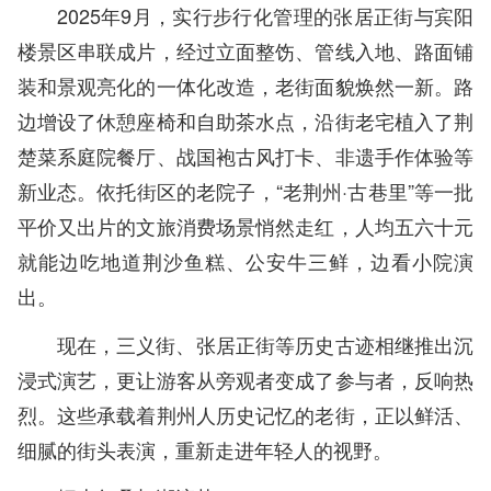
2025年9月，实行步行化管理的张居正街与宾阳
楼景区串联成片，经过立面整饬、管线入地、路面铺
装和景观亮化的一体化改造，老街面貌焕然一新。路
边增设了休憩座椅和自助茶水点，沿街老宅植入了荆
楚菜系庭院餐厅、战国袍古风打卡、非遗手作体验等
新业态。依托街区的老院子，“老荆州·古巷里”等一批
平价又出片的文旅消费场景悄然走红，人均五六十元
就能边吃地道荆沙鱼糕、公安牛三鲜，边看小院演
出。
现在，三义街、张居正街等历史古迹相继推出沉
浸式演艺，更让游客从旁观者变成了参与者，反响热
烈。这些承载着荆州人历史记忆的老街，正以鲜活、
细腻的街头表演，重新走进年轻人的视野。