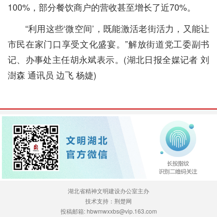
100%，部分餐饮商户的营收甚至增长了近70%。
“利用这些‘微空间’，既能激活老街活力，又能让
市民在家门口享受文化盛宴。”解放街道党工委副书
记、办事处主任胡永斌表示。(湖北日报全媒记者 刘
澍森 通讯员 边飞 杨婕)
湖北省精神文明建设办公室主办
技术支持：荆楚网
投稿邮箱: hbwmwxxbs@vip.163.com