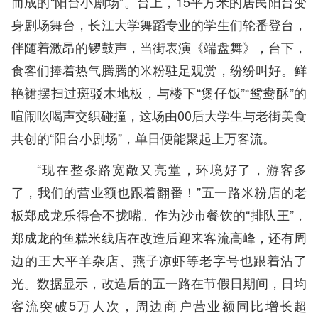
而成的“阳台小剧场”。台上，15平方米的居民阳台变
身剧场舞台，长江大学舞蹈专业的学生们轮番登台，
伴随着激昂的锣鼓声，当街表演《端盘舞》，台下，
食客们捧着热气腾腾的米粉驻足观赏，纷纷叫好。鲜
艳裙摆扫过斑驳木地板，与楼下“煲仔饭”“鸳鸯酥”的
喧闹吆喝声交织碰撞，这场由00后大学生与老街美食
共创的“阳台小剧场”，单日便能聚起上万客流。
“现在整条路宽敞又亮堂，环境好了，游客多
了，我们的营业额也跟着翻番！”五一路米粉店的老
板郑成龙乐得合不拢嘴。作为沙市餐饮的“排队王”，
郑成龙的鱼糕米线店在改造后迎来客流高峰，还有周
边的王大平羊杂店、燕子凉虾等老字号也跟着沾了
光。数据显示，改造后的五一路在节假日期间，日均
客流突破5万人次，周边商户营业额同比增长超