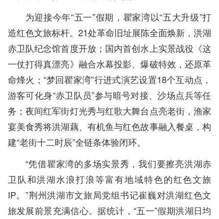
为迎接今年“五一”假期，瞿家湾以“五大升级”打
造红色文旅标杆。21处革命旧址展陈全面焕新，洪湖
赤卫队纪念馆首度开放；国内首创水上实景战役《这
一仗打得真漂亮》融合水幕投影、爆破特效，还原革
命烽火；“梦回瞿家湾”行进式演艺设置18个互动点，
游客可化身“赤卫队员”参与暗号对接、沙场点兵等任
务；夜间红军街灯光秀与红歌大舞台点亮老街，渔家
宴美食秀将洪湖藕、有机鱼与红色故事融入餐桌，构
建“老街十二时辰”全链条体验闭环。
“凭借瞿家湾的多场实景秀，我们要擦亮洪湖赤
卫队和洪湖水浪打浪等富有地域特色的红色文旅
IP。”荆州洪湖市文旅局党组书记崔巍对洪湖红色文
旅发展前景充满信心。据统计，“五一”假期洪湖日均