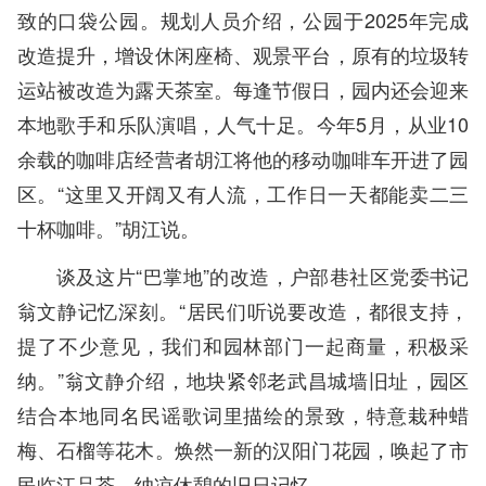
致的口袋公园。规划人员介绍，公园于2025年完成
改造提升，增设休闲座椅、观景平台，原有的垃圾转
运站被改造为露天茶室。每逢节假日，园内还会迎来
本地歌手和乐队演唱，人气十足。今年5月，从业10
余载的咖啡店经营者胡江将他的移动咖啡车开进了园
区。“这里又开阔又有人流，工作日一天都能卖二三
十杯咖啡。”胡江说。
谈及这片“巴掌地”的改造，户部巷社区党委书记
翁文静记忆深刻。“居民们听说要改造，都很支持，
提了不少意见，我们和园林部门一起商量，积极采
纳。”翁文静介绍，地块紧邻老武昌城墙旧址，园区
结合本地同名民谣歌词里描绘的景致，特意栽种蜡
梅、石榴等花木。焕然一新的汉阳门花园，唤起了市
民临江品茶、纳凉休憩的旧日记忆。