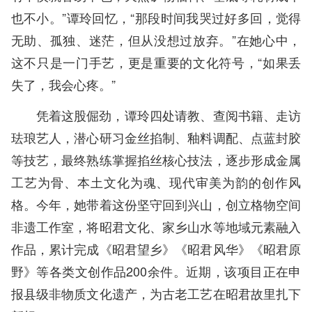
也不小。”谭玲回忆，“那段时间我哭过好多回，觉得
无助、孤独、迷茫，但从没想过放弃。”在她心中，
这不只是一门手艺，更是重要的文化符号，“如果丢
失了，我会心疼。”
凭着这股倔劲，谭玲四处请教、查阅书籍、走访
珐琅艺人，潜心研习金丝掐制、釉料调配、点蓝封胶
等技艺，最终熟练掌握掐丝核心技法，逐步形成金属
工艺为骨、本土文化为魂、现代审美为韵的创作风
格。今年，她带着这份坚守回到兴山，创立格物空间
非遗工作室，将昭君文化、家乡山水等地域元素融入
作品，累计完成《昭君望乡》《昭君风华》《昭君原
野》等各类文创作品200余件。近期，该项目正在申
报县级非物质文化遗产，为古老工艺在昭君故里扎下