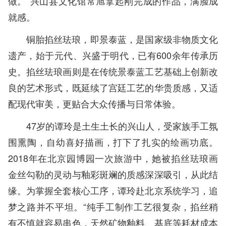
做。”兴山县文化馆常旭拿起刚完成的作品，满脸成
就感。
铜胎掐丝珐琅，即景泰蓝，是国家级非物质文化
遗产，始于元代、兴盛于明代，已有600余年传承历
史。掐丝珐琅画则是在传统景泰蓝工艺基础上创新改
良的艺术形式，既延续了宫廷工艺的华贵质感，又适
配现代审美，更贴合大众传播与日常体验。
47岁的谭玲是土生土长的兴山人，受家族手工氛
围熏陶，自幼喜好描画，打下了扎实的绘画功底。
2018年在北京园博园一次旅游中，她被掐丝珐琅画
金丝勾勒的灵动与釉彩斑斓的质感深深吸引，从此结
缘。为掌握全套核心工序，谭玲赴北京系统学习，追
梦之路并不平坦。“纯手工制作工艺很复杂，掐丝稍
有不慎就容易串色，天然矿物釉料、基底等耗材成本