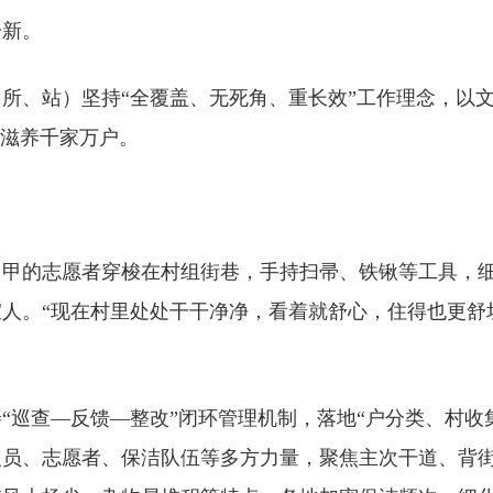
一新。
所、站）坚持“全覆盖、无死角、重长效”工作理念，以
、滋养千家万户。
马甲的志愿者穿梭在村组街巷，手持扫帚、铁锹等工具，
人。“现在村里处处干干净净，看着就舒心，住得也更舒
“巡查—反馈—整改”闭环管理机制，落地“户分类、村收
人员、志愿者、保洁队伍等多方力量，聚焦主次干道、背