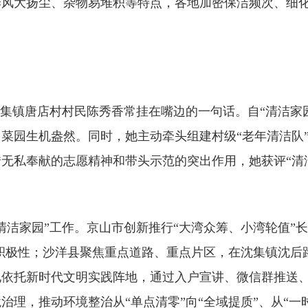
季风大扬尘、杂物易堆积等特点，各地加密保洁频次、细
沈集镇唐店村村民陈秀香常挂在嘴边的一句话。自“清洁家
菜园生机盎然。同时，她主动牵头组建村级“老年清洁队
无私奉献的志愿精神和带头示范的突出作用，她获评“清
清洁家园”工作。京山市创新推行“大湾众筹、小湾轮值”
治积极性；沙洋县聚焦重点道路、重点片区，在沈集镇沈
地依托新时代文明实践阵地，通过入户宣讲、微信群推送
理，推动环境整治从“单点清零”向“全域提质”、从“一时