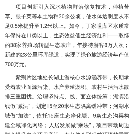
项目创新引入沉水植物群落修复技术，种植苦
草、眼子菜等本土物种30余公顷，使水体透明度从不
足0.5米提升至1.2米以上。如今，丁家咀库区水质常
年保持在Ⅲ类以上，生态效益催生经济红利——取缔
的38家养殖场转型生态农庄，年接待游客8万人次；
新建的23公里环库绿道，实现了绿色旅游经济年产值
700万元。
紫荆片区地处长湖上游核心水源涵养带，长期承
受着农业面源污染、水产养殖淤积、农村生活污水散
排三重困扰。治理坚持点、线、面立体统筹：湖滨沿
线做“减法”，划定15至20米生态隔离缓冲带；河湖水
域做“加法”，依托15座生态净化塘、9条生态沟渠构
建全域净化网络；人居发展做“乘法”，项目带动周边