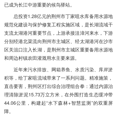
已成为长江中游重要的候鸟驿站。
总投资1.28亿元的荆州市丁家咀水库备用水源地
规范化建设与保护修复工程实施区域，是长湖流域干
支流太湖港河重要节点，上游承接沮漳河来水，下游
分别经港北渠流向荆州市主城区、经太湖港河在沙市
区关沮口注入长湖，是荆州市主城区重要备用水源地
和周边村镇农田灌溉用水主要来源。
近年来污水排放、网箱养鱼、水质污染、库岸淤
积等，给丁家咀流域带来了一系列问题。精准施策，
直击要害，荆州区打出综合治理组合拳：通过内源治
理清除淤泥15.73万立方米，在外围打造生态缓冲带
44.06公里，构建起“水下森林+智慧监测”的双重屏
障。