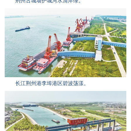
荆州古城墙护城河水清岸绿。
长江荆州港李埠港区碧波荡漾。