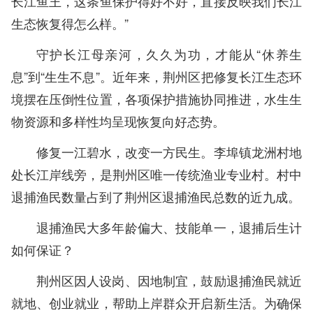
长江鱼王，这条鱼保护得好不好，直接反映我们长江
生态恢复得怎么样。”
守护长江母亲河，久久为功，才能从“休养生
息”到“生生不息”。近年来，荆州区把修复长江生态环
境摆在压倒性位置，各项保护措施协同推进，水生生
物资源和多样性均呈现恢复向好态势。
修复一江碧水，改变一方民生。李埠镇龙洲村地
处长江岸线旁，是荆州区唯一传统渔业专业村。村中
退捕渔民数量占到了荆州区退捕渔民总数的近九成。
退捕渔民大多年龄偏大、技能单一，退捕后生计
如何保证？
荆州区因人设岗、因地制宜，鼓励退捕渔民就近
就地、创业就业，帮助上岸群众开启新生活。为确保