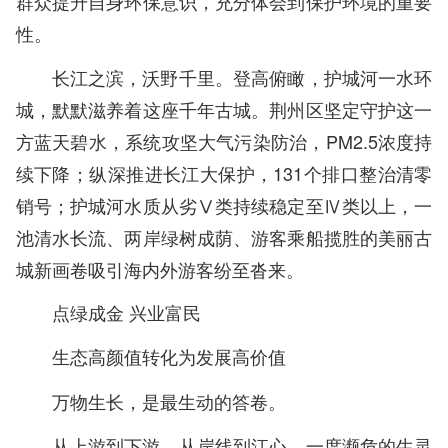
群众提升自身环保意识，充分体会到保护环境的重要
性。
长江之滨，沃野千里。登高俯瞰，护城河一水环
城，默默滋养着这座千年古城。荆州区坚定守护这一
方蓝天碧水，系统攻坚大气污染防治，PM2.5浓度持
续下降；纵深推进长江大保护，131个排口整治清零
销号；护城河水质从劣Ⅴ类持续稳定至Ⅳ类以上，一
池清水长流、两岸绿树成荫、游客乘船揽胜的美丽古
城新画卷吸引海内外游客纷至沓来。
点绿成金 兴业富民
生态高颜值转化为发展高价值
万物生长，是最生动的答卷。
从上游到下游，从岸线到江心，一度濒危的生灵