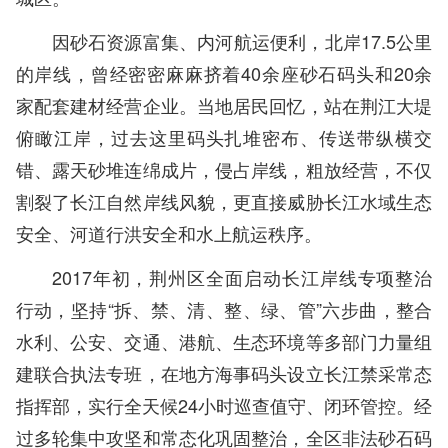
因砂石资源富集、内河航运便利，北岸17.5公里
的岸线，曾经密密麻麻挤着40余座砂石码头和20余
家配套建材经营企业。当地居民回忆，站在荆江大堤
俯瞰江岸，过去这里码头扎堆密布、传送带纵横交
错、露天砂堆连绵成片，侵占岸线，粗放经营，不仅
割裂了长江自然岸线风貌，更直接威胁长江水域生态
安全、河道行洪安全和水上航运秩序。
2017年初，荆州区全面启动长江岸线专项整治
行动，坚持“拆、禁、清、整、绿、管”六步曲，整合
水利、公安、交通、港航、生态环境等多部门力量组
建联合执法专班，在地方海事码头设立长江禁采常态
指挥部，实行全天候24小时巡查值守、闭环管控。经
过多轮集中攻坚和常态化巩固整治，全区非法砂石码