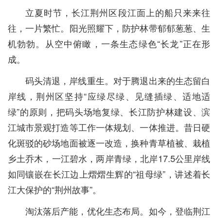
立夏时节，长江荆州区段江面上的船只来来往
往，一片繁忙。阳光照耀下，防护林带郁郁葱葱、生
机勃勃。从空中俯瞰，一条生态绿色“长龙”正在形
成。
码头清退，岸线重生。对于腾退出来的生态留白
岸线，荆州区坚持“应绿尽绿、见缝插绿、适地适
绿”的原则，把码头场地复绿、长江防护林建设、滨
江城市景观打造等工作一体规划、一体推进。昔日硬
化斑驳的砂场地面被逐一改造，换种青草植被、栽植
乡土乔木，一江碧水，两岸青绿，北岸17.5公里岸线
如同镶嵌在长江边上熠熠生辉的“祖母绿”，讲述着长
江大保护的“荆州故事”。
淘汰落后产能，优化生态布局。如今，登临荆江