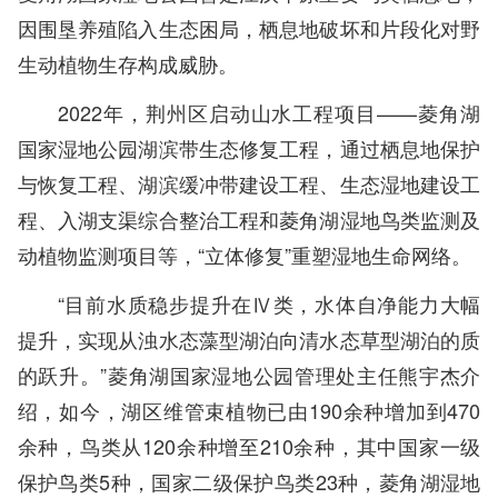
因围垦养殖陷入生态困局，栖息地破坏和片段化对野
生动植物生存构成威胁。
2022年，荆州区启动山水工程项目——菱角湖
国家湿地公园湖滨带生态修复工程，通过栖息地保护
与恢复工程、湖滨缓冲带建设工程、生态湿地建设工
程、入湖支渠综合整治工程和菱角湖湿地鸟类监测及
动植物监测项目等，“立体修复”重塑湿地生命网络。
“目前水质稳步提升在Ⅳ类，水体自净能力大幅
提升，实现从浊水态藻型湖泊向清水态草型湖泊的质
的跃升。”菱角湖国家湿地公园管理处主任熊宇杰介
绍，如今，湖区维管束植物已由190余种增加到470
余种，鸟类从120余种增至210余种，其中国家一级
保护鸟类5种，国家二级保护鸟类23种，菱角湖湿地