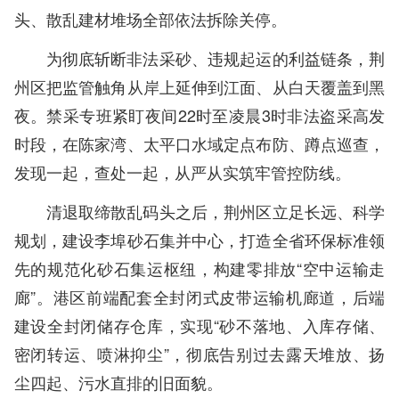
头、散乱建材堆场全部依法拆除关停。
为彻底斩断非法采砂、违规起运的利益链条，荆
州区把监管触角从岸上延伸到江面、从白天覆盖到黑
夜。禁采专班紧盯夜间22时至凌晨3时非法盗采高发
时段，在陈家湾、太平口水域定点布防、蹲点巡查，
发现一起，查处一起，从严从实筑牢管控防线。
清退取缔散乱码头之后，荆州区立足长远、科学
规划，建设李埠砂石集并中心，打造全省环保标准领
先的规范化砂石集运枢纽，构建零排放“空中运输走
廊”。港区前端配套全封闭式皮带运输机廊道，后端
建设全封闭储存仓库，实现“砂不落地、入库存储、
密闭转运、喷淋抑尘”，彻底告别过去露天堆放、扬
尘四起、污水直排的旧面貌。