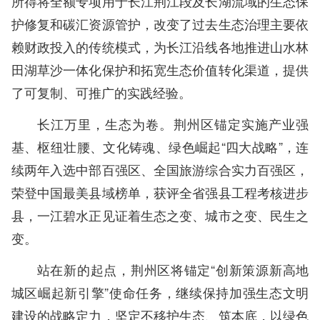
所得将全额专项用于长江荆江段及长湖流域的生态保
护修复和碳汇资源管护，改变了过去生态治理主要依
赖财政投入的传统模式，为长江沿线各地推进山水林
田湖草沙一体化保护和拓宽生态价值转化渠道，提供
了可复制、可推广的实践经验。
长江万里，生态为卷。荆州区锚定实施产业强
基、枢纽壮腰、文化铸魂、绿色崛起“四大战略”，连
续两年入选中部百强区、全国旅游综合实力百强区，
荣登中国最美县域榜单，获评全省强县工程考核进步
县，一江碧水正见证着生态之变、城市之变、民生之
变。
站在新的起点，荆州区将锚定“创新策源新高地
城区崛起新引擎”使命任务，继续保持加强生态文明
建设的战略定力，坚定不移护生态、筑本底，以绿色