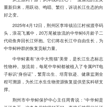
重新归来，用跃动、鸣唱、繁衍，诉说长江生态的向
好之变。
2025年4月12日，荆州区李埠镇沿江村候渡亭码
头，浪花飞溅中，20万尾被放流的中华鲟6月龄子二
代幼鱼奔回长江怀抱。它们将在长江中自由生长，为
中华鲟种群的恢复贡献力量。
中华鲟素有“水中大熊猫”美誉，是长江生态标志
性物种。放流前，每尾中华鲟都被植入了专属PIT电
子标识“身份证”，繁育出生、培育轨迹、健康监测全
程可溯源，为长江水生生物资源恢复提供坚实科研支
撑。
荆州市中华鲟保护中心主任周青说：“中华鲟是