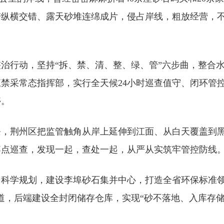
带纵横交错、露天砂堆连绵成片，侵占岸线，粗放经营，
。
项整治行动，坚持“拆、禁、清、整、绿、管”六步曲，整
禁采常态指挥部，实行全天候24小时巡查值守、闭环管
停。
，荆州区把监管触角从岸上延伸到江面、从白天覆盖到黑
蹲点巡查，发现一起，查处一起，从严从实筑牢管控防线
科学规划，建设李埠砂石集并中心，打造全省环保标准领
道，后端建设全封闭储存仓库，实现“砂不落地、入库存