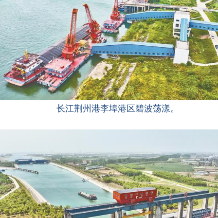
长江荆州港李埠港区碧波荡漾。