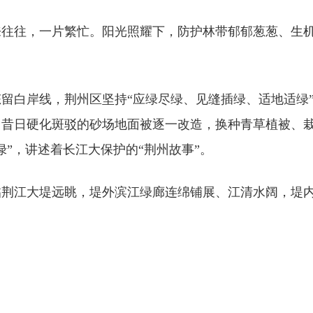
往往，一片繁忙。阳光照耀下，防护林带郁郁葱葱、生机
留白岸线，荆州区坚持“应绿尽绿、见缝插绿、适地适绿
昔日硬化斑驳的砂场地面被逐一改造，换种青草植被、栽植
”，讲述着长江大保护的“荆州故事”。
临荆江大堤远眺，堤外滨江绿廊连绵铺展、江清水阔，堤