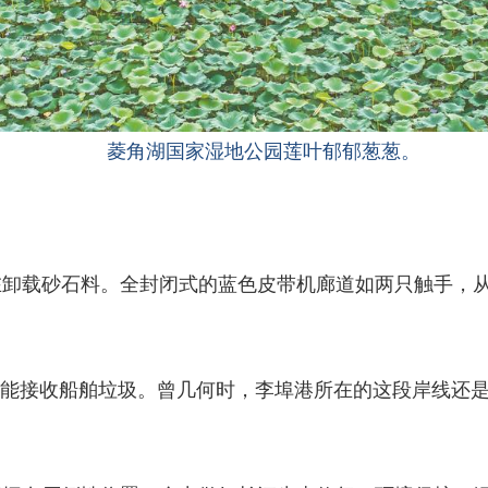
菱角湖国家湿地公园莲叶郁郁葱葱。
卸载砂石料。全封闭式的蓝色皮带机廊道如两只触手，从
还能接收船舶垃圾。曾几何时，李埠港所在的这段岸线还是