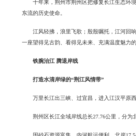
十年来，荆州市荆州区把修复长江生态环境
东流的历史使命。
江风轻拂，浪里飞歌；殷殷嘱托，江河回响
一座望得见古韵、看得见未来、充满温度魅力
铁腕治江 腾退岸线
打造水清岸绿的“荆江风情带”
万里长江出三峡、过宜昌，进入江汉平原
荆州区长江全域岸线总长27.76公里，分
因砂石资源富集、内河航运便利，北岸17.