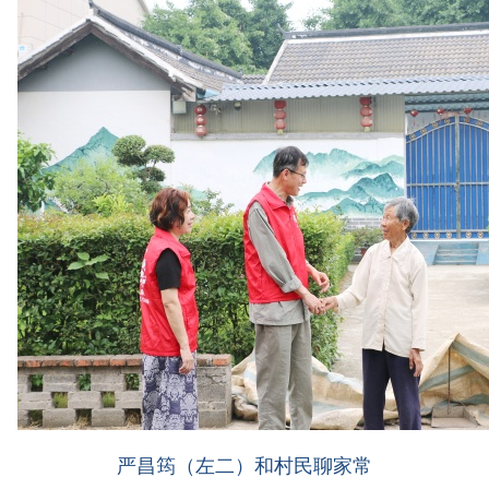
严昌筠（左二）和村民聊家常