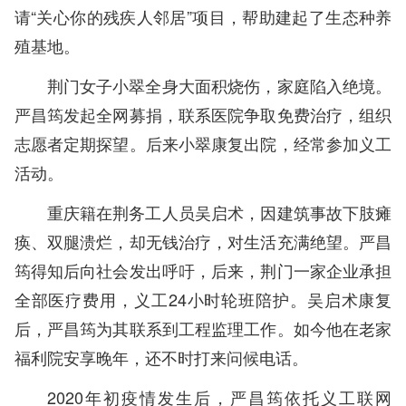
请“关心你的残疾人邻居”项目，帮助建起了生态种养
殖基地‌‌。
荆门女子小翠全身大面积烧伤，家庭陷入绝境。
严昌筠发起全网募捐，联系医院争取免费治疗，组织
志愿者定期探望。后来小翠康复出院，经常参加义工
活动。
重庆籍在荆务工人员吴启术，因建筑事故下肢瘫
痪、双腿溃烂，却无钱治疗，对生活充满绝望。严昌
筠得知后向社会发出呼吁，后来，荆门一家企业承担
全部医疗费用，义工24小时轮班陪护。吴启术康复
后，严昌筠为其联系到工程监理工作。如今他在老家
福利院安享晚年，还不时打来问候电话。
2020年初疫情发生后，严昌筠依托义工联网