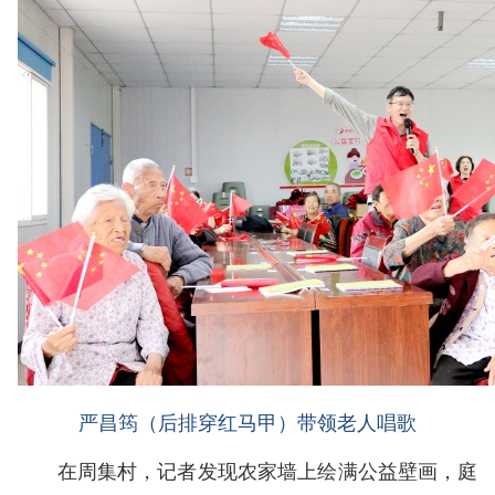
严昌筠（后排穿红马甲）带领老人唱歌
在周集村，记者发现农家墙上绘满公益壁画，庭