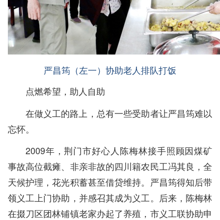
严昌筠（左一）协助老人排队打饭
点燃希望，助人自助
在做义工的路上，总有一些受助者让严昌筠难以
忘怀。
2009年，
荆门
市好心人陈梅林接手照顾因煤矿
事故高位截瘫、非亲非故的四川籍农民工冯其良，全
天候护理，花光积蓄甚至借贷维持。严昌筠得知后带
领义工上门协助，并感召其成为义工。后来，陈梅林
在掇刀区团林铺镇老家办起了养殖，市义工联协助申