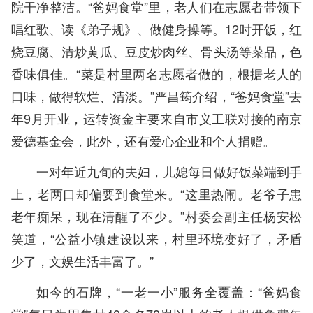
院干净整洁。“爸妈食堂”里，老人们在志愿者带领下
唱红歌、读《弟子规》、做健身操等。12时开饭，红
烧豆腐、清炒黄瓜、豆皮炒肉丝、骨头汤等菜品，色
香味俱佳。“菜是村里两名志愿者做的，根据老人的
口味，做得软烂、清淡。”严昌筠介绍，“爸妈食堂”去
年9月开业，运转资金主要来自市义工联对接的南京
爱德基金会，此外，还有爱心企业和个人捐赠。
一对年近九旬的夫妇，儿媳每日做好饭菜端到手
上，老两口却偏要到食堂来。“这里热闹。老爷子患
老年痴呆，现在清醒了不少。”村委会副主任杨安松
笑道，“公益小镇建设以来，村里环境变好了，矛盾
少了，文娱生活丰富了。”
如今的石牌，“一老一小”服务全覆盖：“爸妈食