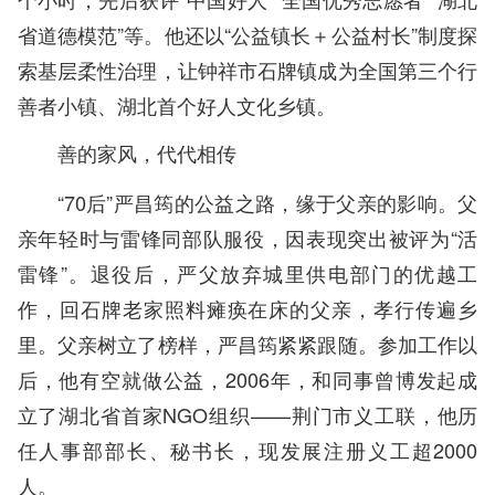
省道德模范”等。他还以“公益镇长＋公益村长”制度探
索基层柔性治理，让钟祥市石牌镇成为全国第三个行
善者小镇、湖北首个好人文化乡镇。
善的家风，代代相传
“70后”严昌筠的公益之路，缘于父亲的影响。父
亲年轻时与雷锋同部队服役，因表现突出被评为“活
雷锋”。退役后，严父放弃城里供电部门的优越工
作，回石牌老家照料瘫痪在床的父亲，孝行传遍乡
里。父亲树立了榜样，严昌筠紧紧跟随。参加工作以
后，他有空就做公益，2006年，和同事曾博发起成
立了湖北省首家NGO组织——荆门市义工联，他历
任人事部部长、秘书长，现发展注册义工超2000
人。