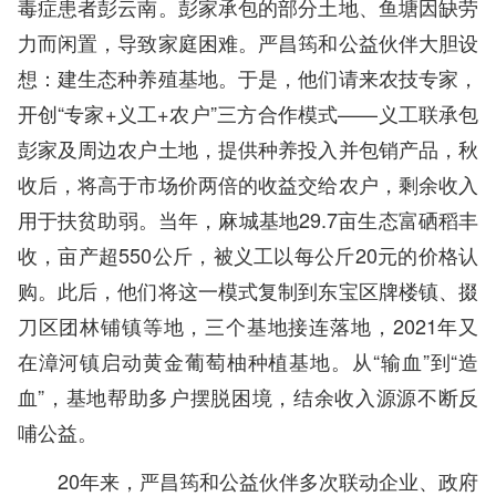
毒症患者彭云南。彭家承包的部分土地、鱼塘因缺劳
力而闲置，导致家庭困难。严昌筠和公益伙伴大胆设
想：建生态种养殖基地。于是，他们请来农技专家，
开创“专家+义工+农户”三方合作模式——义工联承包
彭家及周边农户土地，提供种养投入并包销产品，秋
收后，将高于市场价两倍的收益交给农户，剩余收入
用于扶贫助弱。当年，麻城基地29.7亩生态富硒稻丰
收，亩产超550公斤，被义工以每公斤20元的价格认
购。此后，他们将这一模式复制到东宝区牌楼镇、掇
刀区团林铺镇等地，三个基地接连落地，2021年又
在漳河镇启动黄金葡萄柚种植基地。从“输血”到“造
血”，基地帮助多户摆脱困境，结余收入源源不断反
哺公益。
20年来，严昌筠和公益伙伴多次联动企业、政府