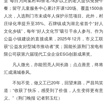
堂”每日为周集村40余名78岁以上的老人提供免费午
餐；留守儿童服务中心累计开课120场、覆盖1500余
人次，入选荆门市未成年人保护示范项目。此外，村
庄绿化率提升至35%。石牌镇成为湖北省首个“好人
文化乡镇”，每年“好人文化节”吸引千余人参与。作为
公益小镇建设的直接成果，2025年12月，市义工联
获“公益友好型城市推动者”奖；国能长源荆门发电有
限公司获第六届现代工业企业ESG创新成果奖。
凡人微光，亦能照亮人间长路；点点善意，终将
汇成满城春风。
不知不觉，做义工已20年，回望来路，严昌筠笑
道：“收获了快乐，感受到了价值，人生变得更有意
义。”（荆门晚报 记者郭玉红）