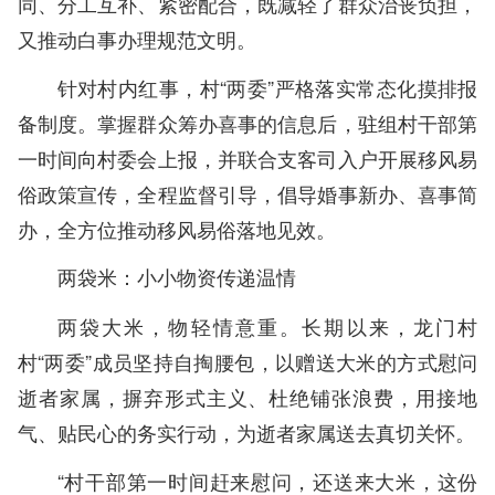
同、分工互补、紧密配合，既减轻了群众治丧负担，
又推动白事办理规范文明。
针对村内红事，村“两委”严格落实常态化摸排报
备制度。掌握群众筹办喜事的信息后，驻组村干部第
一时间向村委会上报，并联合支客司入户开展移风易
俗政策宣传，全程监督引导，倡导婚事新办、喜事简
办，全方位推动移风易俗落地见效。
两袋米：小小物资传递温情
两袋大米，物轻情意重。长期以来，龙门村
村“两委”成员坚持自掏腰包，以赠送大米的方式慰问
逝者家属，摒弃形式主义、杜绝铺张浪费，用接地
气、贴民心的务实行动，为逝者家属送去真切关怀。
“村干部第一时间赶来慰问，还送来大米，这份