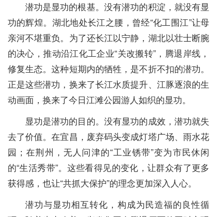
潜功是显功的根基。没有潜功的积淀，就没有显
功的辉煌。湖北地处长江之腰，曾经“化工围江”让母
亲河不堪重负。为了还长江以宁静，湖北以壮士断腕
的决心，推动沿江化工企业“关改搬转”，腾退岸线，
修复生态。这种短期内的牺牲，是不折不扣的潜功。
正是这些潜功，换来了长江水质提升、江豚逐浪的生
动画面，换来了今日江滩公园游人如织的显功。
显功是潜功的目的。没有显功的成效，潜功就失
去了价值。在宜昌，废弃码头变成灯塔广场、雨水花
园；在荆州，无人问津的“工业锈带”变为市民休闲
的“生活秀带”。这些看得见的变化，让群众有了更多
获得感，也让“共抓大保护”的理念更加深入人心。
潜功与显功相互转化，构成为民造福的良性循