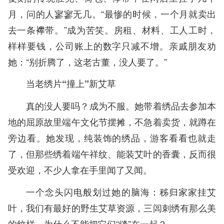
月，问的人寥寥无几。“最惨的时候，一个月就卖出
去一条襻带。”成为苦笑。房租、材料、工人工时，
样样要钱，公司账上的数字只减不增。亲戚朋友劝
她：“别折腾了，这老古董，没人要了。”
当老绣片“撞上”新艾草
真的没人要吗？成为不服。她带着绣品去参加本
地的屈原故里端午文化节摆摊，不急着卖货，就蹲在
旁边看。她发现，纯装饰的绣品，游客看看也就走
了，但那些绣着端午祥纹、能装艾叶的香囊，反而很
受欢迎，不少人拿在手里闻了又闻。
一个念头闪电般划过她的脑海：秭归家家挂艾
叶，我们有最好的野生艾草资源，三闾刺绣有那么美
的纹样，为什么不能把它们“缝”在一起？