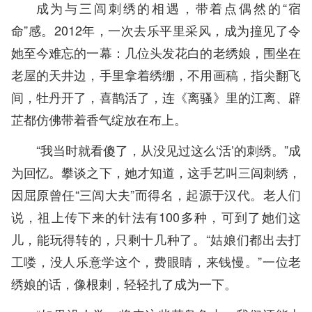
成为与三闾刺绣的相遇，带着点偶然的“宿
命”感。2012年，一次去乐平里采风，成为撞见了令
她至今难忘的一幕：几位头发花白的老绣娘，围坐在
老屋的天井边，手里拿着绣绷，不用画稿，指尖翻飞
间，牡丹开了，喜鹊活了，连《离骚》里的江离、辟
芷都仿佛带着香气绽放在布上。
“我当时就看傻了，从没见过这么‘活’的刺绣。”成
为回忆。攀谈之下，她才知道，这手艺叫三闾刺绣，
因屈原曾任“三闾大夫”而得名，起源于汉代。老人们
说，祖上传下来的针法有100多种，可到了她们这
儿，能玩得转的，只剩十几种了。“姑娘们都出去打
工喽，没人乐意学这个，费眼睛，来钱慢。”一位老
绣娘的话，像根刺，轻轻扎了成为一下。