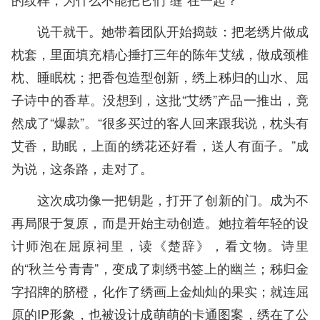
说干就干。她带着团队开始捣鼓：把老绣片做成
枕套，里面填充精心捶打三年的陈年艾绒，做成颈椎
枕、睡眠枕；把香包造型创新，绣上秭归的山水、屈
子诗中的香草。没想到，这批“艾绣”产品一推出，竟
然成了“爆款”。“很多买过的客人回来跟我说，枕头有
艾香，助眠，上面的绣花还好看，送人有面子。”成
为说，这条路，走对了。
这次成功像一把钥匙，打开了创新的门。成为不
再局限于复原，而是开始主动创造。她拉着年轻的设
计师泡在屈原祠里，读《楚辞》，看文物。诗里
的“秋兰兮青青”，变成了刺绣书签上的幽兰；秭归金
字招牌的脐橙，化作了绣画上金灿灿的果实；就连屈
原的IP形象，也被设计成萌萌的卡通图案，绣在了公