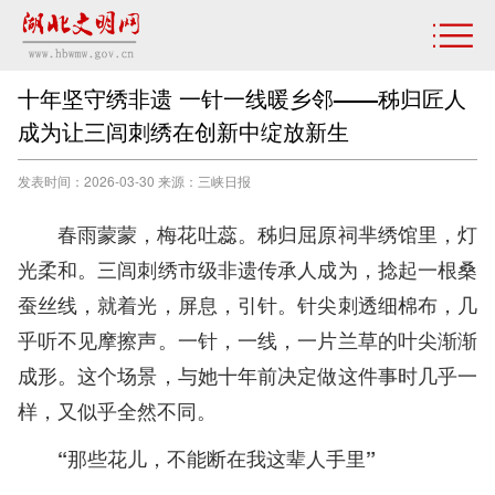
十年坚守绣非遗 一针一线暖乡邻——秭归匠人
成为让三闾刺绣在创新中绽放新生
发表时间：2026-03-30 来源：三峡日报
春雨蒙蒙，梅花吐蕊。秭归屈原祠芈绣馆里，灯
光柔和。三闾刺绣市级非遗传承人成为，捻起一根桑
蚕丝线，就着光，屏息，引针。针尖刺透细棉布，几
乎听不见摩擦声。一针，一线，一片兰草的叶尖渐渐
成形。这个场景，与她十年前决定做这件事时几乎一
样，又似乎全然不同。
“那些花儿，不能断在我这辈人手里”