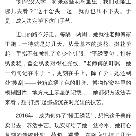
“如果没人学，将来这些花鸟鱼虫，我们还能上
哪儿去看？”这个念头一起，就再也压不下去。于
是，成为决定学下这门手艺。
进山的路不好走。每隔一两周，她就往老师傅家
里跑，一待就是好几天。从最基本的挑花、掇花学
起，手指不知被扎了多少个针眼。“平绣要匀，打籽
绣要稳，盘金绣要对得准光线。”老师傅的叮嘱，她
一句句记在本子上，更刻在手上。除了学，她还到
处“搜刮”——老箱底褪了色的肚兜、博物馆资料里的
模糊图片、地方志上零星的记载……她都想方设法弄
来看，想“打捞”起那些沉在时光里的技艺。
2016年，成为创办了“慢工绣艺”，想把这份美好
卖出去，养活手艺。现实却给了她一盆冷水。她精心
复刻的传统肚兜、荷包、襻带，在网店里挂了几个