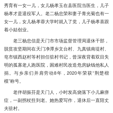
秀育有一女一儿，女儿杨孝玉在县医院当医生，儿子
杨孝才是退役军人。老二杨忠荣和妻子青光菊也有一
女一儿，女儿杨孝蓉大学时就入了党，儿子杨孝喜跟
着小姑创业。
老三杨忠信是天门市市场监督管理局退休干部，
脱贫攻坚期间在天门净潭乡文台村、九真镇南堤村、
皂市镇西赵村等村担任驻村书记，曾深夜背着双目失
明的孤寡老人跑医院，困难村民改造危房缺钱他私人
捐。与乡亲们并肩劳动8年，2020年荣获“荆楚楷
模”称号。
老伴胡振芬是天门人，小时发高烧落下小儿麻痹
症，一副拐杖拄到老。她热爱写作，退休后一直陪丈
夫驻村。