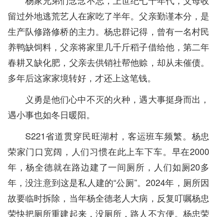
留过外地逃荒艺人在家吃了半年。父亲勤谨本分，是
生产队修路修桥的主力。杨忠群记得，曾有一名村民
养鸭缺饲料，父亲将家里几千斤稻子借给他，第二年
春耕又缺化肥，父亲去供销社帮他赊，却从未催债。
多年后这家家境转好，才还上这笔钱。
义勇是他们心中不灭的火种，遇大事挺身而出，
遇小事也如冬日暖阳。
S221省道贯穿民旺湖村，客运班车频繁。杨忠
荣家门口宽阔，人们习惯在此上车下车。早在2000
年，杨全德就在路边建了一间厕所，人们如厕20多
年，没注意到这是私人建的“公厕”。2024年，厕所因
故要临时拆除，当年杨全德老人大病，反复叮嘱杨忠
荣快把厕所重建起来，没厕所，路人不方便。杨忠荣