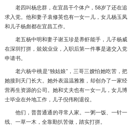
老四叫杨忠群，在宜昌干个体户，58岁了还在追
求入党。他和妻子袁修英也有一女一儿，女儿杨玉凤
和儿子杨彪都在宜昌工作。
老五杨中明和妻子谢玉珍是养虾能手，儿子杨威
在深圳打拼，兢兢业业，入职后第一件事是递交入党
申请书。
老六杨中桃是“独姑娘”，三哥三嫂怕她吃苦，把
她接到天门长大。她外表温温雅雅，却创办了一家经
营再生资源的公司。她和丈夫也有一女一儿，女儿博
士毕业在外地工作，儿子倪伟刚退役。
他们，普普通通的寻常人家。一粥一饭、一针一
线、一草一木，全靠勤扒苦做，踏实打拼。