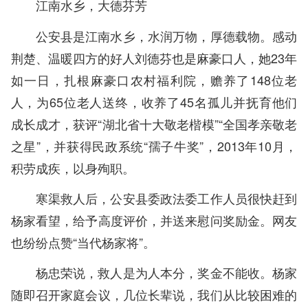
江南水乡，大德芬芳
公安县是江南水乡，水润万物，厚德载物。感动
荆楚、温暖四方的好人刘德芬也是麻豪口人，她23年
如一日，扎根麻豪口农村福利院，赡养了148位老
人，为65位老人送终，收养了45名孤儿并抚育他们
成长成才，获评“湖北省十大敬老楷模”“全国孝亲敬老
之星”，并获得民政系统“孺子牛奖”，2013年10月，
积劳成疾，以身殉职。
寒渠救人后，公安县委政法委工作人员很快赶到
杨家看望，给予高度评价，并送来慰问奖励金。网友
也纷纷点赞“当代杨家将”。
杨忠荣说，救人是为人本分，奖金不能收。杨家
随即召开家庭会议，几位长辈说，我们从比较困难的