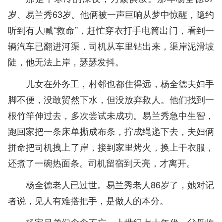
岁、易兰秀63岁。他俩被一声巨响从梦中惊醒，隐约
听到有人喊“救命”，赶忙穿衣打手电筒出门，看到一
辆汽车已翻进河渠，司机从车里钻出来，渠岸泥滑坡
陡，他无法上岸，瑟瑟发抖。
儿女在外务工，村邻也都住得远，杨全德夫妇手
脚不便，没敢贸然下水，但没放弃救人。他们找到一
根竹竿伸过去，多次尝试未成功。易兰秀急中生智，
跑回家把一条床单撕成布条，拧成绳递下去，夫妇俩
拼命把司机拽上了岸，接到家里烤火，换上干衣服，
还煮了一碗热面条。司机留宿到天亮，才离开。
杨全德老人已过世。易兰秀老人86岁了，她对记
者说，见人有难搭把手，是做人的本分。
杨家兄弟们念念不忘，上世纪七十年代，父母收