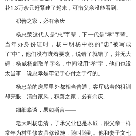
花1.3万余元赶紧建了起来，可惜父亲没能看到。
积善之家，必有余庆
杨忠荣这代人是“忠”字辈，下一代是“孝”字辈。
当年办身份证时，杨中明杨中桃的“忠”被写成
了“中”，他们没有嚷着要改，说错了就错了，并无大
碍；杨威杨彪取单字名，中间没用“孝”字，他们也没
太当事，说忠孝是牢记于心付之于行的。
杨忠荣的房屋里外都相当普通，客厅贴着的祖训
却亮眼：清白家风，积善之家，必有余庆。
细细攀谈，果如斯言——
老大叫杨忠清，子承父业也是木匠，跟父亲一样
常年为村里修农具修设施，随叫随到。他和妻子文七