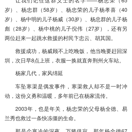
岁）、杨忠群（58岁）、杨忠荣的儿子杨孝喜（40
岁）、杨中明的儿子杨威（30岁）、杨忠群的儿子杨
彪（28岁）、杨中桃的儿子倪伟（27岁），还有另
两位赶来一起跳水救援的村民卞忠云、胡其国。
救援成功，杨威顾不上吃晚饭，他当晚要赶回深
圳，次日早8点上班，衣服一换就直奔荆州火车站。
杨家几代，家风绵延
车坠寒渠是偶发事件，寒渠救人却不是一时冲
动，这份义勇和温暖，多年前已在杨家流传。
2003年，也是年关，杨忠荣的父母杨全德、易
兰秀也救过一条快冻僵的生命。
那是个寒冷的深夜，万籁俱寂。那年杨全德67