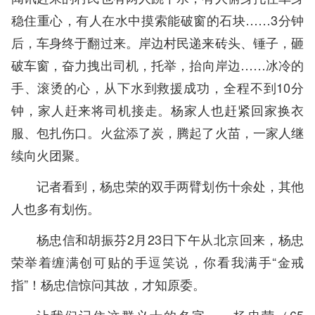
稳住重心，有人在水中摸索能破窗的石块……3分钟
后，车身终于翻过来。岸边村民递来砖头、锤子，砸
破车窗，奋力拽出司机，托举，抬向岸边……冰冷的
手、滚烫的心，从下水到救援成功，全程不到10分
钟，家人赶来将司机接走。杨家人也赶紧回家换衣
服、包扎伤口。火盆添了炭，腾起了火苗，一家人继
续向火团聚。
记者看到，杨忠荣的双手两臂划伤十余处，其他
人也多有划伤。
杨忠信和胡振芬2月23日下午从北京回来，杨忠
荣举着缠满创可贴的手逗笑说，你看我满手“金戒
指”！杨忠信惊问其故，才知原委。
让我们记住这群义士的名字——杨忠荣（65