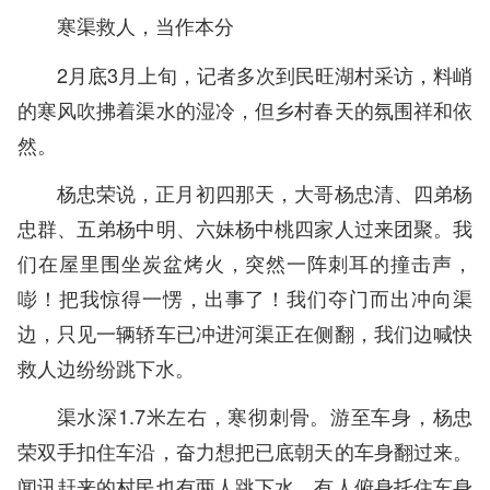
寒渠救人，当作本分
2月底3月上旬，记者多次到民旺湖村采访，料峭
的寒风吹拂着渠水的湿冷，但乡村春天的氛围祥和依
然。
杨忠荣说，正月初四那天，大哥杨忠清、四弟杨
忠群、五弟杨中明、六妹杨中桃四家人过来团聚。我
们在屋里围坐炭盆烤火，突然一阵刺耳的撞击声，
嘭！把我惊得一愣，出事了！我们夺门而出冲向渠
边，只见一辆轿车已冲进河渠正在侧翻，我们边喊快
救人边纷纷跳下水。
渠水深1.7米左右，寒彻刺骨。游至车身，杨忠
荣双手扣住车沿，奋力想把已底朝天的车身翻过来。
闻讯赶来的村民也有两人跳下水，有人俯身托住车身