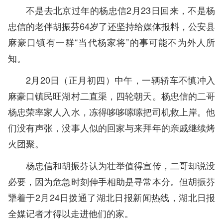
不是去北京过年的杨忠信2月23日回来，不是杨
忠信的老伴胡振芬64岁了还坚持给媒体报料，公安县
麻豪口镇有一群“当代杨家将”的事可能不为外人所
知。
2月20日（正月初四）中午，一辆轿车不慎冲入
麻豪口镇民旺湖村二直渠，四轮朝天。杨忠信的二哥
杨忠荣率家人入水，冻得哆哆嗦嗦把司机救上岸。他
们没有声张，没事人似的回家与来拜年的亲戚继续烤
火团聚。
杨忠信和胡振芬认为壮举值得宣传，二哥却说没
必要，因为危急时刻伸手相助是寻常本分。但胡振芬
犟着于2月24日拨通了湖北日报新闻热线，湖北日报
全媒记者才得以走进他们的家。