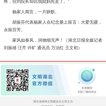
终，但刘院长却比我姑妈先走了。”
杨家人闻言，一片静默。
胡振芬代表杨家人在纪念册上留言：大爱无疆，
永留芬芳。
家风如春风，润物细无声！（
湖北日报全媒记者
刘振雄 汪芹 许旷 通讯员 万治红 王文初
）
湖北省精神文明建设办公室主办