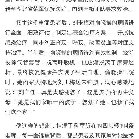
转至湖北省荣军优抚医院，向刘玉梅团队寻求救治。
接手这例重症患者后，刘玉梅对俞晓操的病情进
行全面、细致评估，制定出综合治疗方案——开展抗
感染治疗，同步纠正肾衰、呼衰、改善贫血等对症支
持治疗。半年后，俞晓操的病情得到有效控制，逐渐
拔除气管套管，脱离呼吸机，也逐渐脱离了床旁透
析，最终恢复健康并实现了生活自理。俞晓操出院
时，她的家人特地为刘玉梅送来锦旗，满心感激地
说：“刘主任，真是太感谢您了，您是孩子的‘再生父
母’！她是我们家唯一的孩子，您救了她，也救了我
们这个家！”
像这样的锦旗，挂满了科室所在的四层楼的4条
走廊，每一面锦旗背后，都是患者及其家属对她医术