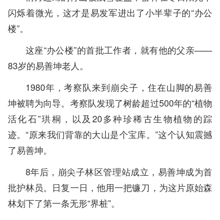
闪烁着微光，这才是易发军进出了小半辈子的“办公
楼”。
这座“办公楼”的首批工作者，就有他的父亲——
83岁的易善坤老人。
1980年，考察队来到崩尖子，住在山脚的易善
坤被聘为向导。考察队发现了树龄超过500年的“植物
活化石”珙桐，以及20多种珍稀古生物植物的踪
迹。“原来我们背靠的大山是个宝库。”这个认知震撼
了易善坤。
8年后，崩尖子林区管理站成立，易善坤成为首
批护林员。日复一日，他用一把镰刀，为这片原始森
林划下了第一条无形“界桩”。