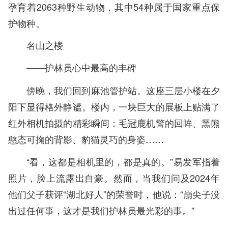
孕育着2063种野生动物，其中54种属于国家重点保
护物种。
名山之楼
——护林员心中最高的丰碑
傍晚，我们回到麻池管护站。这座三层小楼在夕
阳下显得格外静谧。楼内，一块巨大的展板上贴满了
红外相机拍摄的精彩瞬间：毛冠鹿机警的回眸、黑熊
憨态可掬的背影、豹猫灵巧的身姿……
“看，这都是相机里的，都是真的。”易发军指着
照片，脸上流露出自豪。然而，当我们问及2024年
他们父子获评“湖北好人”的荣誉时，他说：“崩尖子没
出过任何事，这才是我们护林员最光彩的事。”