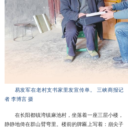
易发军在老村支书家里发宣传单。 三峡商报记
者 李博言 摄
在长阳都镇湾镇麻池村，坐落着一座三层小楼，
静静地倚在群山臂弯里。楼前的牌匾上写着：崩尖子