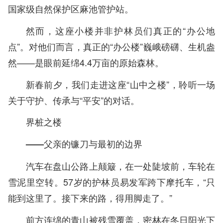
国家级自然保护区麻池管护站。
然而，这座小楼并非护林员们真正的“办公地
点”。对他们而言，真正的“办公楼”巍峨磅礴、生机盎
然——是眼前延绵4.4万亩的原始森林。
新春前夕，我们走进这座“山中之楼”，聆听一场
关于守护、传承与“平安”的对话。
界桩之楼
——父亲的镰刀与最初的边界
汽车在盘山公路上颠簸，在一处陡坡前，车轮在
雪泥里空转。57岁的护林员易发军跨下摩托车，“只
能到这里了。接下来的路，得用脚走了。”
前方连绵的青山被残雪覆盖，密林在冬日阳光下