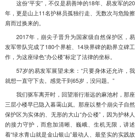
这份“平安”，不仅是易善坤的18年、易发军的20
年，更是山上11名护林员孤独行走、无数次与危险擦
肩而过换来的。
2017年，崩尖子晋升为国家级自然保护区，易
发军带队完成了180个界桩、14块界碑的勘界立碑工
作，为这座绿色“办公楼”标定了法律的坐标。
57岁的易发军展望未来：“只要身体还允许，我
就想一直守下去。感觉干到65岁，没问题。”
我们驱车离开时，回望渐行渐远的麻池村，那座
三层小楼早已隐入暮霭山岚。那座以整个崩尖子自然
保护区为实体的、无形的大山“办公楼”，因为护林人
的接力守护，而愈加清晰、巍峨、生机无限，讲述
着“绿水青山就是金山银山”最动人、最坚实的实践故