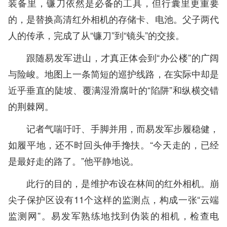
装备里，镰刀依然是必备的工具，但行囊里更重要
的，是替换高清红外相机的存储卡、电池。父子两代
人的传承，完成了从“镰刀”到“镜头”的交接。
跟随易发军进山，才真正体会到“办公楼”的广阔
与险峻。地图上一条简短的巡护线路，在实际中却是
近乎垂直的陡坡、覆满湿滑腐叶的“陷阱”和纵横交错
的荆棘网。
记者气喘吁吁、手脚并用，而易发军步履稳健，
如履平地，还不时回头伸手搀扶。“今天走的，已经
是最好走的路了。”他平静地说。
此行的目的，是维护布设在林间的红外相机。崩
尖子保护区设有11个这样的监测点，构成一张“云端
监测网”。易发军熟练地找到伪装的相机，检查电