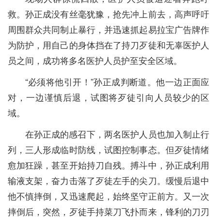
救。孙正成没有丝毫犹豫，抢先冲上前去，高声呼吁
周围群众共同制止暴行，并迅速抓起易拉宝广告牌作
为防护，用自己的身体挡在了持刀歹徒和无辜医护人
员之间，成功将多名医护人员护至安全区域。
“必须将他引开！”孙正成判断道。他一边正面应
对，一边谨慎后退，试图将歹徒引向人员较少的区
域。
在孙正成的感召下，两名医护人员也加入制止行
列，三人形成临时防线，试图控制事态。但歹徒情绪
愈加狂躁，甚至开始持刀自残。搏斗中，孙正成利用
输液支架，奋力击落了歹徒左手的尖刀。缓慢后退中
他不慎摔倒，又迅速爬起，始终坚守正前方。又一次
摔倒后，突然，歹徒手持菜刀飞扑而来，锋利的刀刃