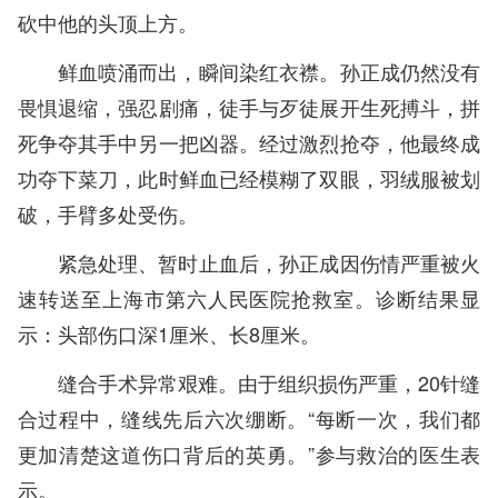
砍中他的头顶上方。
鲜血喷涌而出，瞬间染红衣襟。孙正成仍然没有
畏惧退缩，强忍剧痛，徒手与歹徒展开生死搏斗，拼
死争夺其手中另一把凶器。经过激烈抢夺，他最终成
功夺下菜刀，此时鲜血已经模糊了双眼，羽绒服被划
破，手臂多处受伤。
紧急处理、暂时止血后，孙正成因伤情严重被火
速转送至上海市第六人民医院抢救室。诊断结果显
示：头部伤口深1厘米、长8厘米。
缝合手术异常艰难。由于组织损伤严重，20针缝
合过程中，缝线先后六次绷断。“每断一次，我们都
更加清楚这道伤口背后的英勇。”参与救治的医生表
示。