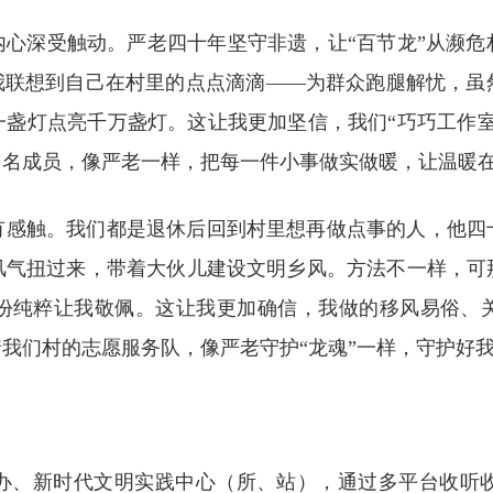
内心深受触动。严老四十年坚守非遗，让“百节龙”从濒
让我联想到自己在村里的点点滴滴——为群众跑腿解忧，虽
一盏灯点亮千万盏灯。这让我更加坚信，我们“巧巧工作室
多名成员，像严老一样，把每一件小事做实做暖，让温暖
有感触。我们都是退休后回到村里想再做点事的人，他四
风气扭过来，带着大伙儿建设文明乡风。方法不一样，可
份纯粹让我敬佩。这让我更加确信，我做的移风易俗、
我们村的志愿服务队，像严老守护“龙魂”一样，守护好
办、新时代文明实践中心（所、站），通过多平台收听