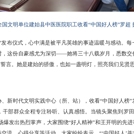
全国文明单位建始县中医医院职工收看
“中国好人榜”罗超 
人”发布仪式，心中满是被平凡英雄的事迹温暖与感动。
，这份自豪感尤为深切——她将三十八载岁月，悉数交付
声誓言。她是建始的骄傲，也如一盏明灯，照亮我们见贤
办、新时代文明实践中心（所、站），收看“中国好人榜”
，干部群众全程专注聆听、认真感悟。当镜头聚焦到罗田
场爆发出热烈掌声，大家围绕“好人精神”和王开明的先
交流、心得分享等活动，大家纷纷表示，“‘中国好人’