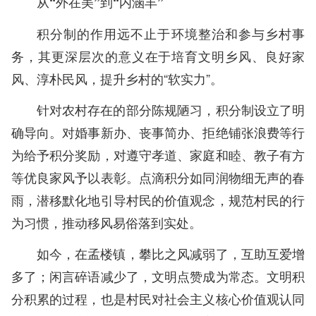
从“外在美”到“内涵丰”
积分制的作用远不止于环境整治和参与乡村事
务，其更深层次的意义在于培育文明乡风、良好家
风、淳朴民风，提升乡村的“软实力”。
针对农村存在的部分陈规陋习，积分制设立了明
确导向。对婚事新办、丧事简办、拒绝铺张浪费等行
为给予积分奖励，对遵守孝道、家庭和睦、教子有方
等优良家风予以表彰。点滴积分如同润物细无声的春
雨，潜移默化地引导村民的价值观念，规范村民的行
为习惯，推动移风易俗落到实处。
如今，在孟楼镇，攀比之风减弱了，互助互爱增
多了；闲言碎语减少了，文明点赞成为常态。文明积
分积累的过程，也是村民对社会主义核心价值观认同