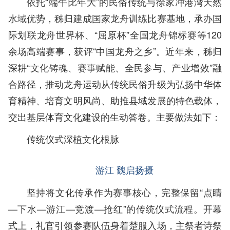
依托“端午比年大”的民俗传统与徐家冲港湾天然
水域优势，秭归建成国家龙舟训练比赛基地，承办国
际划联龙舟世界杯、“屈原杯”全国龙舟锦标赛等120
余场高端赛事，获评“中国龙舟之乡”。近年来，秭归
深耕“文化铸魂、赛事赋能、全民参与、产业增效”融
合路径，推动龙舟运动从传统民俗升级为弘扬中华体
育精神、培育文明风尚、助推县域发展的特色载体，
交出基层体育文化建设的生动答卷。主要做法如下：
传统仪式深植文化根脉
游江 魏启扬摄
坚持将文化传承作为赛事核心，完整保留“点睛
—下水—游江—竞渡—抢红”的传统仪式流程。开幕
式上，礼官引领参赛队伍身着楚服入场，主祭者诗祭