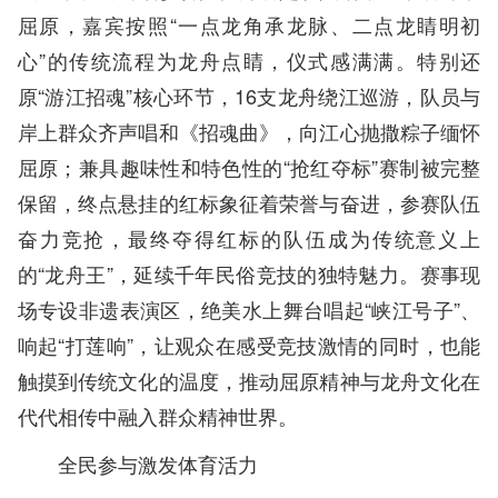
屈原，嘉宾按照“一点龙角承龙脉、二点龙睛明初
心”的传统流程为龙舟点睛，仪式感满满。特别还
原“游江招魂”核心环节，16支龙舟绕江巡游，队员与
岸上群众齐声唱和《招魂曲》，向江心抛撒粽子缅怀
屈原；兼具趣味性和特色性的“抢红夺标”赛制被完整
保留，终点悬挂的红标象征着荣誉与奋进，参赛队伍
奋力竞抢，最终夺得红标的队伍成为传统意义上
的“龙舟王”，延续千年民俗竞技的独特魅力。赛事现
场专设非遗表演区，绝美水上舞台唱起“峡江号子”、
响起“打莲响”，让观众在感受竞技激情的同时，也能
触摸到传统文化的温度，推动屈原精神与龙舟文化在
代代相传中融入群众精神世界。
全民参与激发体育活力