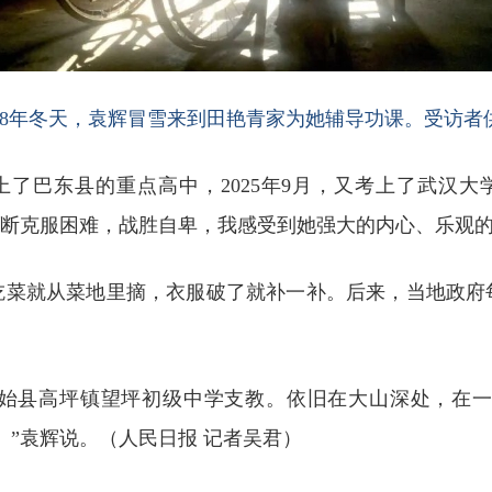
018年冬天，袁辉冒雪来到田艳青家为她辅导功课。受访者
上了巴东县的重点高中，2025年9月，又考上了武汉大
不断克服困难，战胜自卑，我感受到她强大的内心、乐观
菜就从菜地里摘，衣服破了就补一补。后来，当地政府每
北建始县高坪镇望坪初级中学支教。依旧在大山深处，在
。”袁辉说。（
人民日报
记者
吴君
）