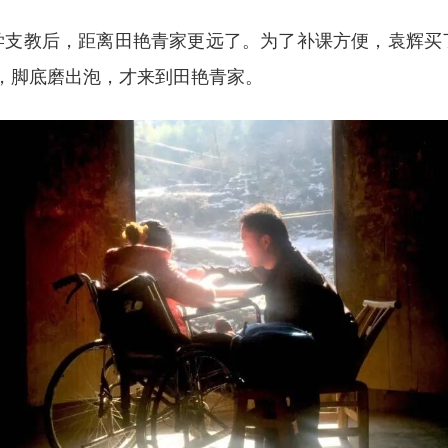
小学支教后，距离田艳青家更远了。为了补课方便，袁辉
，脚底磨出泡，才来到田艳青家。