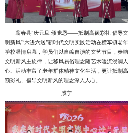
蕲春县“庆元旦 颂党恩——抵制高额彩礼 倡导文
明新风”“六进六送”新时代文明实践活动在横车镇老年
学校温情启幕，学员们以自编自演的文艺节目，奏响
文明新风主旋律，让移风易俗理念随艺术暖流浸润人
心。活动丰富了老年群体精神文化生活，更让抵制高
额彩礼、倡导文明新风的理念深入人心。
咸宁