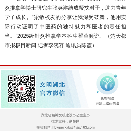
灸推拿学博士研究生张英溶结成帮扶对子，助力青年
学子成长。“梁敏校友的分享让我深受鼓舞，他用实
际行动证明了中医药的独特魅力和医者的责任担
当。”2025级针灸推拿学本科生瞿堇颜说。
（
楚天都
市报极目新闻
记者李碗容 通讯员陈霞）
湖北省精神文明建设办公室主办
技术支持：荆楚网
投稿邮箱: hbwmwxxbs@vip.163.com