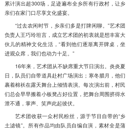
累计演出超300场，足迹遍布全乡所有行政村，让乡
亲们在家门口尽享文化盛宴。
“过去农闲时节，乡亲们多是打牌闲聊。”艺术团
负责人王巧玲坦言，成立艺术团的初衷就是想丰富大
伙儿的精神文化生活，“看到他们逐渐离开牌桌，坐
进观众席，我们也动力十足。”
16年来，艺术团从不缺席重大节日演出。炎炎夏
日，队员们自带道具赴村广场演出；寒冬腊月，他们
裹着棉袄在露天舞台上倾情表演。每次演出前，村民
们总会早早搬着小板凳占好位置，把舞台周围挤得水
泄不通，掌声、笑声此起彼伏。
艺术团收获一众村民粉丝，源于节目自带的“乡
土滤镜”。所有作品均由队员自编自演，素材全是蒲