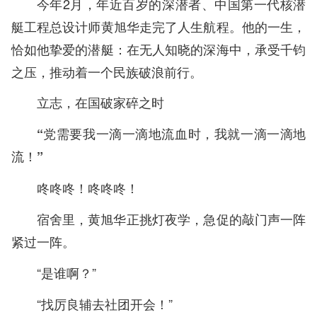
今年2月，年近百岁的深潜者、中国第一代核潜
艇工程总设计师黄旭华走完了人生航程。他的一生，
恰如他挚爱的潜艇：在无人知晓的深海中，承受千钧
之压，推动着一个民族破浪前行。
立志，在国破家碎之时
“党需要我一滴一滴地流血时，我就一滴一滴地
流！”
咚咚咚！咚咚咚！
宿舍里，黄旭华正挑灯夜学，急促的敲门声一阵
紧过一阵。
“是谁啊？”
“找厉良辅去社团开会！”