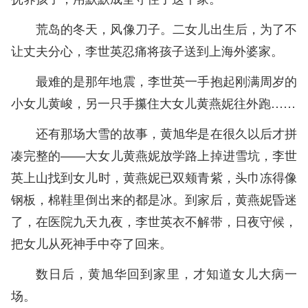
荒岛的冬天，风像刀子。二女儿出生后，为了不
让丈夫分心，李世英忍痛将孩子送到上海外婆家。
最难的是那年地震，李世英一手抱起刚满周岁的
小女儿黄峻，另一只手攥住大女儿黄燕妮往外跑……
还有那场大雪的故事，黄旭华是在很久以后才拼
凑完整的——大女儿黄燕妮放学路上掉进雪坑，李世
英上山找到女儿时，黄燕妮已双颊青紫，头巾冻得像
钢板，棉鞋里倒出来的都是冰。到家后，黄燕妮昏迷
了，在医院九天九夜，李世英衣不解带，日夜守候，
把女儿从死神手中夺了回来。
数日后，黄旭华回到家里，才知道女儿大病一
场。