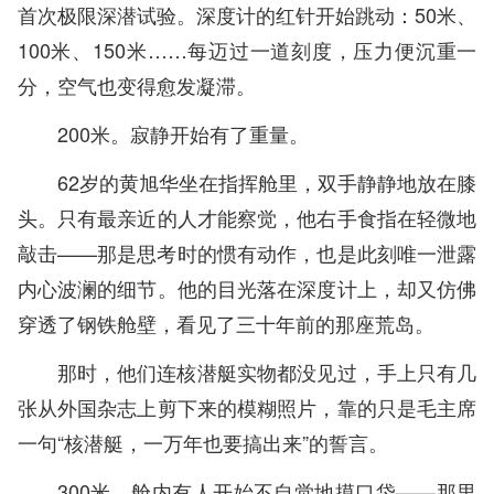
首次极限深潜试验。深度计的红针开始跳动：50米、
100米、150米……每迈过一道刻度，压力便沉重一
分，空气也变得愈发凝滞。
200米。寂静开始有了重量。
62岁的黄旭华坐在指挥舱里，双手静静地放在膝
头。只有最亲近的人才能察觉，他右手食指在轻微地
敲击——那是思考时的惯有动作，也是此刻唯一泄露
内心波澜的细节。他的目光落在深度计上，却又仿佛
穿透了钢铁舱壁，看见了三十年前的那座荒岛。
那时，他们连核潜艇实物都没见过，手上只有几
张从外国杂志上剪下来的模糊照片，靠的只是毛主席
一句“核潜艇，一万年也要搞出来”的誓言。
300米。舱内有人开始不自觉地摸口袋——那里