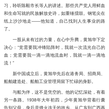
习，聆听陈毅市长等人的讲述。那些共产党人用鲜血
和生命写就的民族解放史诗，如重锤擂鼓。钢笔尖在
纸上沙沙地走——他知道，自己找到人生事业的路
了。
一股从未有过的力量，在心中升腾，黄旭华下定
决心：“党需要我冲锋陷阵时，我就一次流光自己的
血；党需要我一滴一滴地流血时，我就一滴一滴地
流！”
新中国成立后，黄旭华先后在港务局、招商局、
船舶建造处、船舶工业管理局留下忙碌的身影。
与船为伴，这不是凭空的。他的记忆深处，有着
另一条路。1938年大年初四，少年黄旭华背着行囊
告别父母，身后是烽火连天的故乡。从广东到广西再