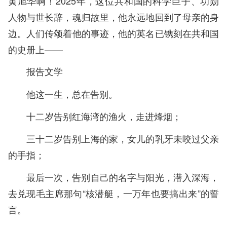
黄旭华啊！2025年，这位共和国的科学巨子、功勋
人物与世长辞，魂归故里，他永远地回到了母亲的身
边。人们传颂着他的事迹，他的英名已镌刻在共和国
的史册上——
报告文学
他这一生，总在告别。
十二岁告别红海湾的渔火，走进烽烟；
三十二岁告别上海的家，女儿的乳牙未咬过父亲
的手指；
最后一次，告别自己的名字与阳光，潜入深海，
去兑现毛主席那句“核潜艇，一万年也要搞出来”的誓
言。