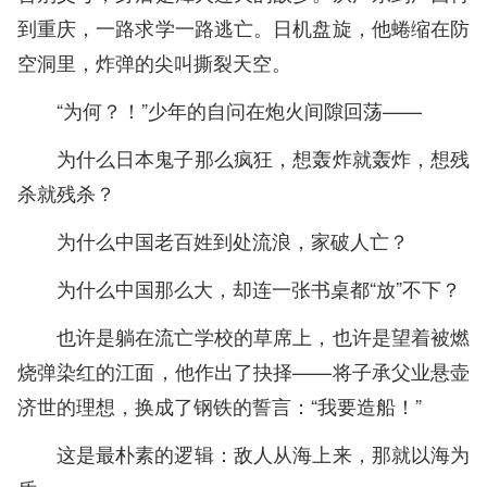
到重庆，一路求学一路逃亡。日机盘旋，他蜷缩在防
空洞里，炸弹的尖叫撕裂天空。
“为何？！”少年的自问在炮火间隙回荡——
为什么日本鬼子那么疯狂，想轰炸就轰炸，想残
杀就残杀？
为什么中国老百姓到处流浪，家破人亡？
为什么中国那么大，却连一张书桌都“放”不下？
也许是躺在流亡学校的草席上，也许是望着被燃
烧弹染红的江面，他作出了抉择——将子承父业悬壶
济世的理想，换成了钢铁的誓言：“我要造船！”
这是最朴素的逻辑：敌人从海上来，那就以海为