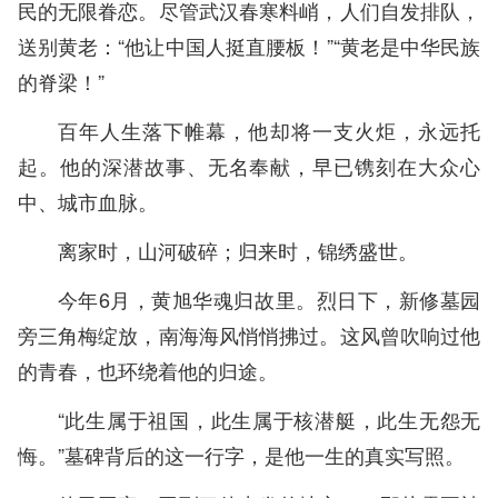
民的无限眷恋。尽管武汉春寒料峭，人们自发排队，
送别黄老：“他让中国人挺直腰板！”“黄老是中华民族
的脊梁！”
百年人生落下帷幕，他却将一支火炬，永远托
起。他的深潜故事、无名奉献，早已镌刻在大众心
中、城市血脉。
离家时，山河破碎；归来时，锦绣盛世。
今年6月，黄旭华魂归故里。烈日下，新修墓园
旁三角梅绽放，南海海风悄悄拂过。这风曾吹响过他
的青春，也环绕着他的归途。
“此生属于祖国，此生属于核潜艇，此生无怨无
悔。”墓碑背后的这一行字，是他一生的真实写照。