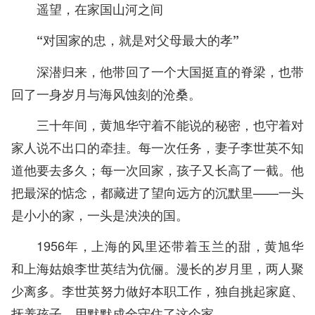
遥望，在家国山河之间
“对国家的忠，就是对父母最大的孝”
深潜归来，他带回了一个大国挺直的脊梁，也带
回了一身岁月与海风蚀刻的沧桑。
三十年间，黄旭华守着不能说的秘密，也守着对
家人说不出口的牵挂。每一次任务，妻子李世英不知
道他要去多久；每一次回家，孩子又长高了一截。他
把最深的惦念，都藏进了望向远方的沉默里——一头
是小小的家，一头是泱泱的国。
1956年，上海的风里还带着玉兰的甜，黄旭华
和上海姑娘李世英结为伉俪。漫长的岁月里，两人聚
少离多。李世英努力做好本职工作，独自挑起家庭、
抚养孩子，用默默成全守住了这个家。